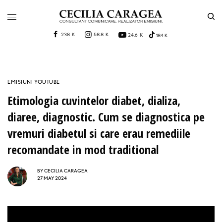
238 K
58.8 K
24.6 K
184 K
EMISIUNI YOUTUBE
Etimologia cuvintelor diabet, dializa,
diaree, diagnostic. Cum se diagnostica pe
vremuri diabetul si care erau remediile
recomandate in mod traditional
BY
CECILIA CARAGEA
27 MAY 2024