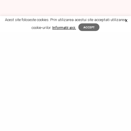
Acest site foloseste cookies. Prin utilizarea acestui site acceptati utilizarea
X
cookie-urilor.
Informatii aici.
ACCEPT
Ș
tiți de unde vin cuvintele
dialog, diacronic,
diacon, diavol, diagonală, diametru,
diafragmă, diagnostic, diaree, dializă,
diabet
? Din greaca veche. Și, după cum observați,
toate au particula
dia-
, care însemna „prin, între,