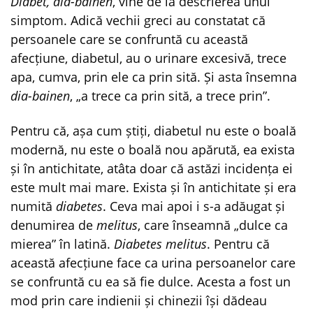
Diabet, dia-bainen
, vine de la descrierea unui
simptom. Adică vechii greci au constatat că
persoanele care se confruntă cu această
afecțiune, diabetul, au o urinare excesivă, trece
apa, cumva, prin ele ca prin sită. Și asta însemna
dia-bainen
, „a trece ca prin sită, a trece prin”.
Pentru că, așa cum știți, diabetul nu este o boală
modernă, nu este o boală nou apărută, ea exista
și în antichitate, atâta doar că astăzi incidența ei
este mult mai mare. Exista și în antichitate și era
numită
diabetes
. Ceva mai apoi i s-a adăugat și
denumirea de
melitus
, care înseamnă „dulce ca
mierea” în latină.
Diabetes melitus
. Pentru că
această afecțiune face ca urina persoanelor care
se confruntă cu ea să fie dulce. Acesta a fost un
mod prin care indienii și chinezii își dădeau