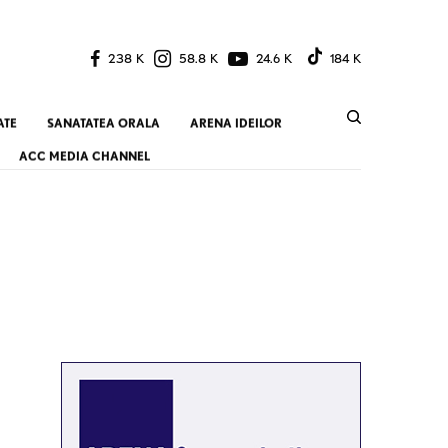
238 K
58.8 K
24.6 K
184 K
ATE
SANATATEA ORALA
ARENA IDEILOR
ACC MEDIA CHANNEL