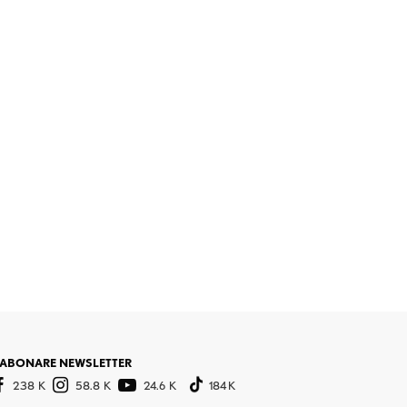
ABONARE NEWSLETTER
238 K
58.8 K
24.6 K
184 K