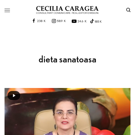
238 K
58.9 K
24.6 K
185 K
dieta sanatoasa