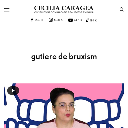
238 K
58.8 K
24.6 K
184 K
gutiere de bruxism