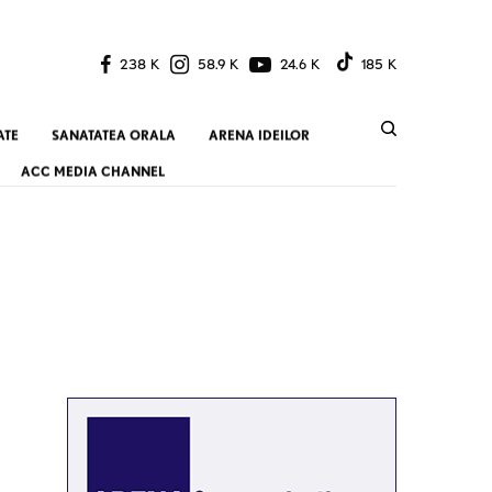
238 K
58.9 K
24.6 K
185 K
ATE
SANATATEA ORALA
ARENA IDEILOR
ACC MEDIA CHANNEL