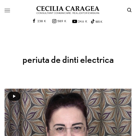
238 K
58.9 K
24.6 K
185 K
periuta de dinti electrica