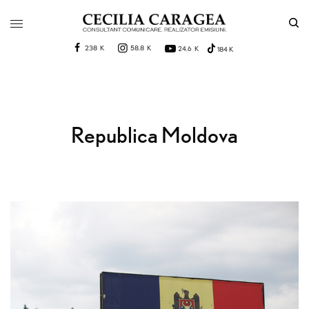
238 K
58.8 K
24.6 K
184 K
Republica Moldova