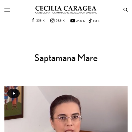
238 K
58.8 K
24.6 K
184 K
Saptamana Mare