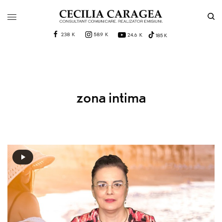
238 K
58.9 K
24.6 K
185 K
zona intima