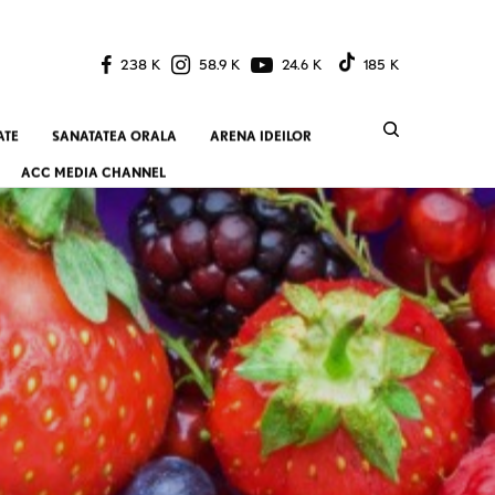
238 K
58.9 K
24.6 K
185 K
ATE
SANATATEA ORALA
ARENA IDEILOR
ACC MEDIA CHANNEL