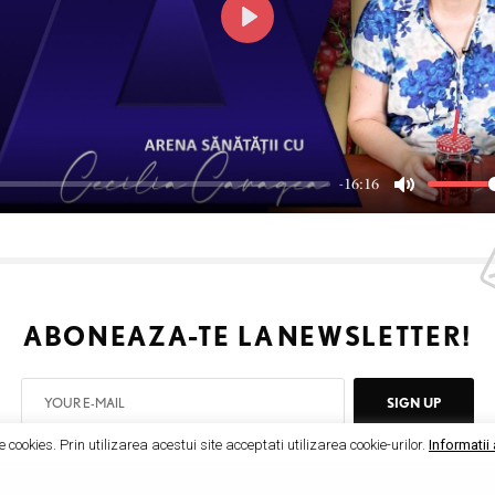
P
l
a
y
-16:16
M
u
t
e
ABONEAZA-TE LA
NEWSLETTER!
SIGN UP
e cookies. Prin utilizarea acestui site acceptati utilizarea cookie-urilor.
Informatii 
I would like to receive news and special offers.