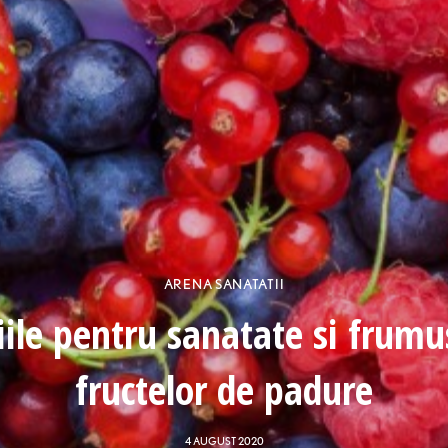
ARENA SANATATII
iile pentru sanatate si frumu
fructelor de padure
4 AUGUST 2020