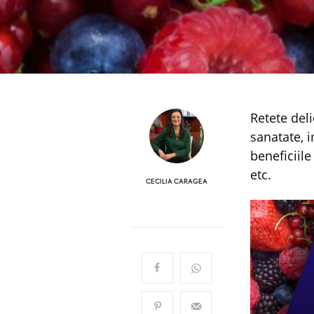
Retete delicioase si racoroase cu fructe de padure si miere, pentru
sanatate, 
beneficiil
etc.
CECILIA CARAGEA