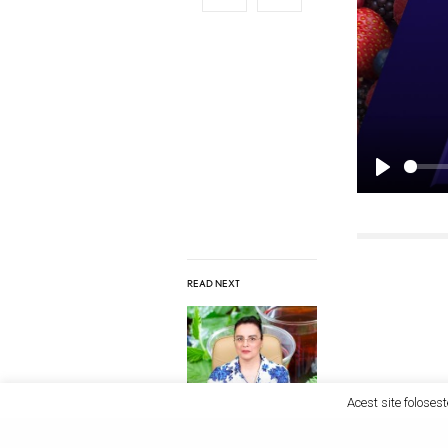
P
l
a
y
READ NEXT
Acest site folosest