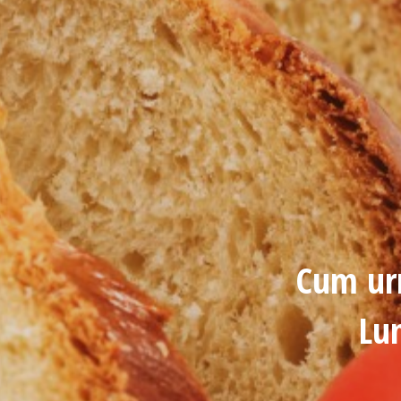
Cum urm
Lum