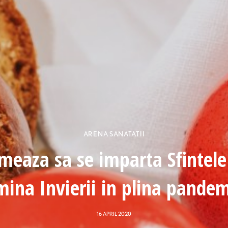
ARENA SANATATII
eaza sa se imparta Sfintele 
ina Invierii in plina pande
16 APRIL 2020