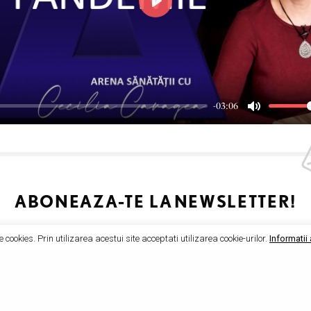
P
l
a
y
-03:06
M
u
t
e
ABONEAZA-TE LA
NEWSLETTER!
e cookies. Prin utilizarea acestui site acceptati utilizarea cookie-urilor.
Informatii 
SIGN UP
I would like to receive news and special offers.