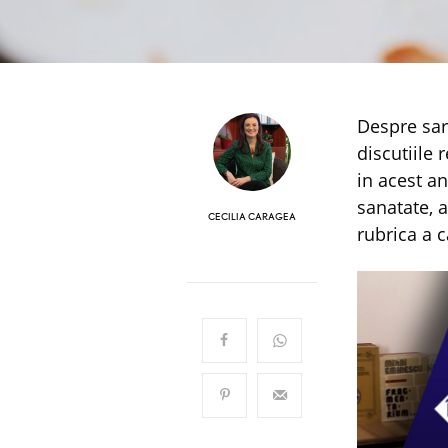
Despre sarbatorile pascale in plina pandemie! Voi ce parere aveti despre
discutiile 
in acest a
sanatate, a
CECILIA CARAGEA
rubrica a 