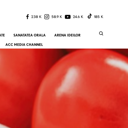
238 K
58.9 K
24.6 K
185 K
ATE
SANATATEA ORALA
ARENA IDEILOR
ACC MEDIA CHANNEL