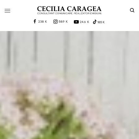
238 K
58.9 K
24.6 K
185 K