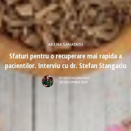
ARENA SANATATII
Sfaturi pentru o recuperare mai rapida a
pacientilor. Interviu cu dr. Stefan Stangaciu
BY
CECILIA CARAGEA
20 DECEMBER 2021