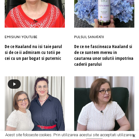
EMISIUNI YOUTUBE
PULSUL SANATATII
De ce Haaland nu isi taie parul
De ce ne fascineaza Haaland si
si de ce ii admiram cu totii pe
de ce suntem mereu in
cei cu un par bogat si puternic
cautarea unor solutii impotriva
caderii parului
Acest site foloseste cookies. Prin utilizarea acestui site acceptati utilizarea
X