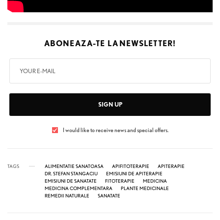
ABONEAZA-TE LA
NEWSLETTER!
SIGN UP
I would like to receive news and special offers.
TAGS
ALIMENTATIE SANATOASA
APIFITOTERAPIE
APITERAPIE
DR. STEFAN STANGACIU
EMISIUNI DE APITERAPIE
EMISIUNI DE SANATATE
FITOTERAPIE
MEDICINA
MEDICINA COMPLEMENTARA
PLANTE MEDICINALE
REMEDII NATURALE
SANATATE