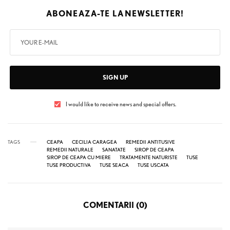
ABONEAZA-TE LA
NEWSLETTER!
SIGN UP
I would like to receive news and special offers.
TAGS
CEAPA
CECILIA CARAGEA
REMEDII ANTITUSIVE
REMEDII NATURALE
SANATATE
SIROP DE CEAPA
SIROP DE CEAPA CU MIERE
TRATAMENTE NATURISTE
TUSE
TUSE PRODUCTIVA
TUSE SEACA
TUSE USCATA
COMENTARII (0)