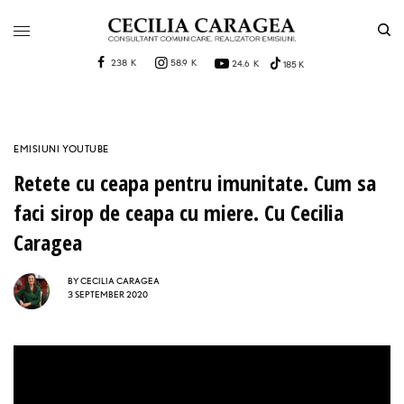
238 K
58.9 K
24.6 K
185 K
EMISIUNI YOUTUBE
Retete cu ceapa pentru imunitate. Cum sa
faci sirop de ceapa cu miere. Cu Cecilia
Caragea
BY
CECILIA CARAGEA
3 SEPTEMBER 2020