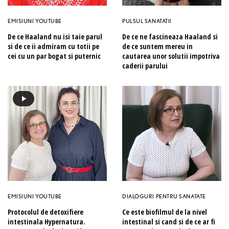
EMISIUNI YOUTUBE
PULSUL SANATATII
De ce Haaland nu isi taie parul
De ce ne fascineaza Haaland si
si de ce ii admiram cu totii pe
de ce suntem mereu in
cei cu un par bogat si puternic
cautarea unor solutii impotriva
caderii parului
EMISIUNI YOUTUBE
DIALOGURI PENTRU SANATATE
Protocolul de detoxifiere
Ce este biofilmul de la nivel
intestinala Hypernatura.
intestinal si cand si de ce ar fi