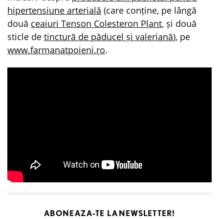
hipertensiune arterială
(care conține, pe lângă
două
ceaiuri Tenson Colesteron Plant
, și două
sticle de
tinctură de păducel și valeriană
), pe
www.farmanatpoieni.ro
.
ABONEAZA-TE LA
NEWSLETTER!