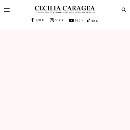
238 K
58.9 K
24.6 K
185 K