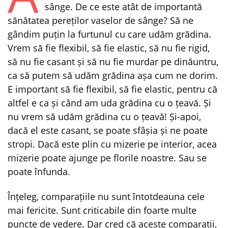
sânge. De ce este atât de importantă
sănătatea pereților vaselor de sânge? Să ne
gândim puțin la furtunul cu care udăm grădina.
Vrem să fie flexibil, să fie elastic, să nu fie rigid,
să nu fie casant și să nu fie murdar pe dinăuntru,
ca să putem să udăm grădina așa cum ne dorim.
E important să fie flexibil, să fie elastic, pentru că
altfel e ca și când am uda grădina cu o țeavă. Și
nu vrem să udăm grădina cu o țeavă! Și-apoi,
dacă el este casant, se poate sfâșia și ne poate
stropi. Dacă este plin cu mizerie pe interior, acea
mizerie poate ajunge pe florile noastre. Sau se
poate înfunda.
Înțeleg, comparațiile nu sunt întotdeauna cele
mai fericite. Sunt criticabile din foarte multe
puncte de vedere. Dar cred că aceste comparații,