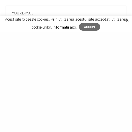
Acest site foloseste cookies. Prin utilizarea acestui site acceptati utilizarea
X
cookie-urilor.
Informatii aici.
ACCEPT
SIGN UP
I would like to receive news and special offers.
TAGS
CEAI
CEAIURI DIN PLANTE
COLESTEROL
COMPANII ROMANESTI
FARMANAT POIENI
HIPERTENSIUNE
LEURDA
PADUCEL
PLACI DE ATEROM
REMEDII DIN PLANTE
REMEDII NATURALE
STRES
TENSIUNE OSCILANTA
TINCTURA
TRIGLICERIDE
VALERIANA
VASE DE SANGE
COMENTARII (0)