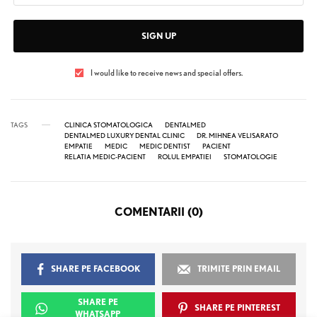
SIGN UP
I would like to receive news and special offers.
TAGS
CLINICA STOMATOLOGICA
DENTALMED
DENTALMED LUXURY DENTAL CLINIC
DR. MIHNEA VELISARATO
EMPATIE
MEDIC
MEDIC DENTIST
PACIENT
RELATIA MEDIC-PACIENT
ROLUL EMPATIEI
STOMATOLOGIE
COMENTARII (0)
SHARE PE FACEBOOK
TRIMITE PRIN EMAIL
SHARE PE
SHARE PE PINTEREST
WHATSAPP