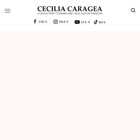
238 K
58.8 K
24.6 K
184 K