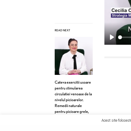
READ NEXT
P
l
a
y
Cateva exercitii usoare
pentru stimularea
circulatiei venoase de la
nivelul picioarelor.
Remedii naturale
pentru picioare grele,
umflate si dureroase
Acest site folosest