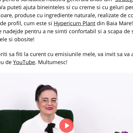
 Va puteti ajuta bineinteles si cu creme si cu geluri pe
soare, produse cu ingrediente naturale, realizate de 
de profil, cum este si
Hypericum Plant
din Baia Mare!
e nadejde pentru a ne simti confortabil si a scapa de 
ele si obosite!
iti sa fiti la curent cu emisiunile mele, va invit sa va 
eu de
YouTube
. Multumesc!
P