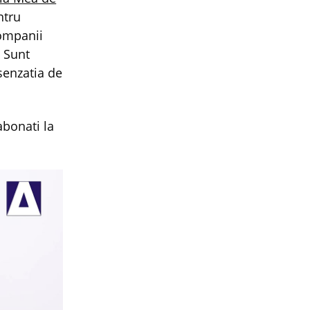
ntru
companii
 Sunt
senzatia de
abonati la