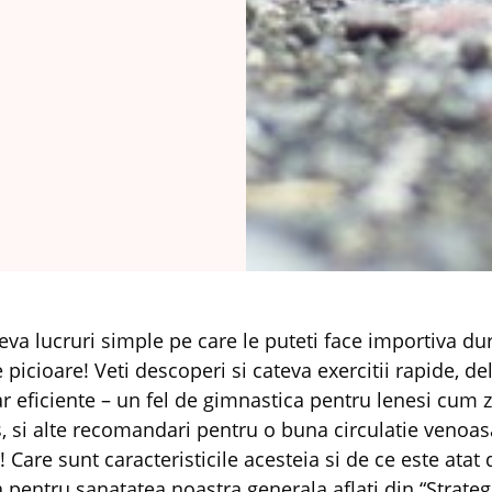
eva lucruri simple pe care le puteti face importiva dur
 picioare! Veti descoperi si cateva exercitii rapide, del
r eficiente – un fel de gimnastica pentru lenesi cum z
, si alte recomandari pentru o buna circulatie venoasa
! Care sunt caracteristicile acesteia si de ce este atat 
 pentru sanatatea noastra generala aflati din “
Strate