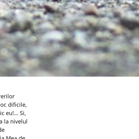
erilor
oc dificile,
ic eu!… Si,
 la nivelul
de
gia Mea de