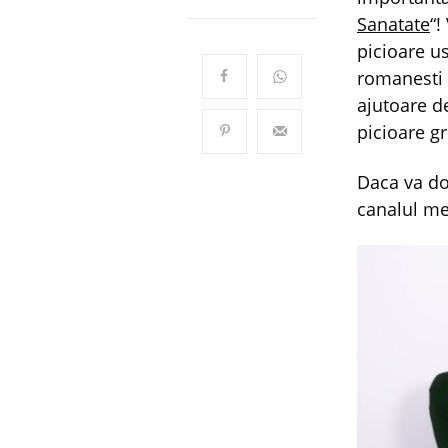
Sanatate
“!
picioare u
romanesti 
ajutoare d
picioare gr
Daca va dor
canalul m