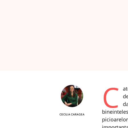
C
at
de
da
bineinteles
CECILIA CARAGEA
picioarelor
importanta