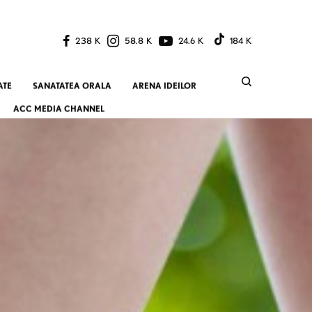
238 K
58.8 K
24.6 K
184 K
ATE
SANATATEA ORALA
ARENA IDEILOR
ACC MEDIA CHANNEL