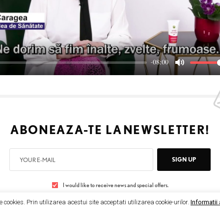
l
a
y
-08:00
M
u
t
e
ABONEAZA-TE LA
NEWSLETTER!
SIGN UP
I would like to receive news and special offers.
e cookies. Prin utilizarea acestui site acceptati utilizarea cookie-urilor.
Informatii 