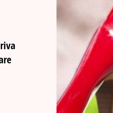
riva
oare