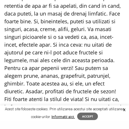
retentia de apa ar fi sa apelati, din cand in cand,
daca puteti, la un masaj de drenaj limfatic. Face
foarte bine. Si, bineinteles, puteti sa utilizati si
singuri, acasa, creme, alifii, geluri. Va masati
singuri picioarele si o sa vedeti ca, asa, incet-
incet, efectele apar. Si inca ceva: nu uitati de
ajutorul pe care ni-l pot aduce fructele si
legumele, mai ales cele din aceasta perioada.
Pentru ca apar pepenii verzi! Sau putem sa
alegem prune, ananas, grapefruit, patrunjel,
ghimbir. Toate acestea au, si ele, un efect
diuretic. Asadar, profitati de fructele de sezon!
Fiti foarte atenti la stilul de viata! Si nu uitati ca,
in foarte mare masura, sanatatea noastra de noi
Acest site foloseste cookies. Prin utilizarea acestui site acceptati utilizarea
X
depinde, de alegerile pe care le facem, de felul in
cookie-urilor.
Informatii aici.
ACCEPT
care traim zi de zi. Eu va multumesc tare mult