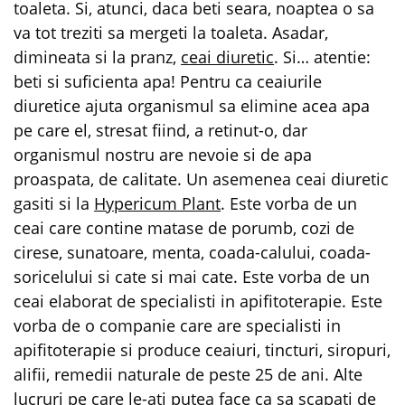
toaleta. Si, atunci, daca beti seara, noaptea o sa
va tot treziti sa mergeti la toaleta. Asadar,
dimineata si la pranz,
ceai diuretic
. Si… atentie:
beti si suficienta apa! Pentru ca ceaiurile
diuretice ajuta organismul sa elimine acea apa
pe care el, stresat fiind, a retinut-o, dar
organismul nostru are nevoie si de apa
proaspata, de calitate. Un asemenea ceai diuretic
gasiti si la
Hypericum Plant
. Este vorba de un
ceai care contine matase de porumb, cozi de
cirese, sunatoare, menta, coada-calului, coada-
soricelului si cate si mai cate. Este vorba de un
ceai elaborat de specialisti in apifitoterapie. Este
vorba de o companie care are specialisti in
apifitoterapie si produce ceaiuri, tincturi, siropuri,
alifii, remedii naturale de peste 25 de ani. Alte
lucruri pe care le-ati putea face ca sa scapati de