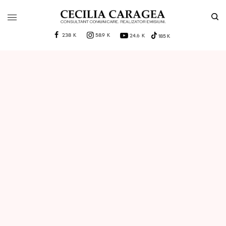
238 K
58.9 K
24.6 K
185 K