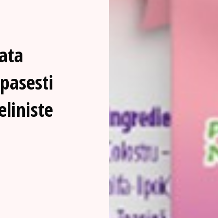
fata
epasesti
liniste