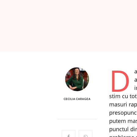
D
a
a
i
stim cu tot
CECILIA CARAGEA
masuri rap
presopunct
putem masa
punctul di