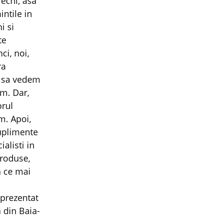
echi, asa
ntile in
i si
te
ci, noi,
ra
o sa vedem
am. Dar,
orul
m. Apoi,
suplimente
alisti in
produse,
n ce mai
 prezentat
 din Baia-