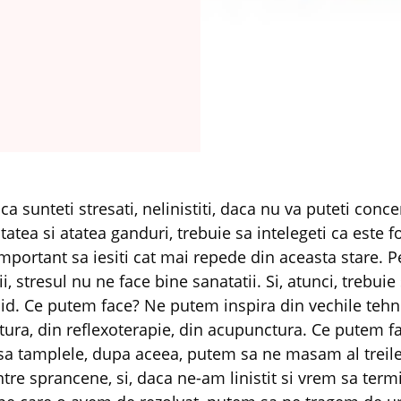
ca sunteti stresati, nelinistiti, daca nu va puteti conc
tatea si atatea ganduri, trebuie sa intelegeti ca este f
mportant sa iesiti cat mai repede din aceasta stare. P
ii, stresul nu ne face bine sanatatii. Si, atunci, trebui
id. Ce putem face? Ne putem inspira din vechile tehni
ura, din reflexoterapie, din acupunctura. Ce putem f
 tamplele, dupa aceea, putem sa ne masam al treile
ntre sprancene, si, daca ne-am linistit si vrem sa ter