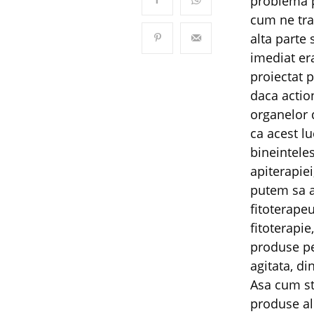
problema p
cum ne tra
alta parte
imediat er
proiectat p
daca actio
organelor 
ca acest lu
bineinteles
apiterapiei
putem sa a
fitoterapeu
fitoterapie
produse pe
agitata, di
Asa cum sti
produse a