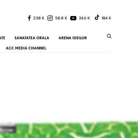
238 K
58.8 K
24.6 K
184 K
ATE
SANATATEA ORALA
ARENA IDEILOR
ACC MEDIA CHANNEL