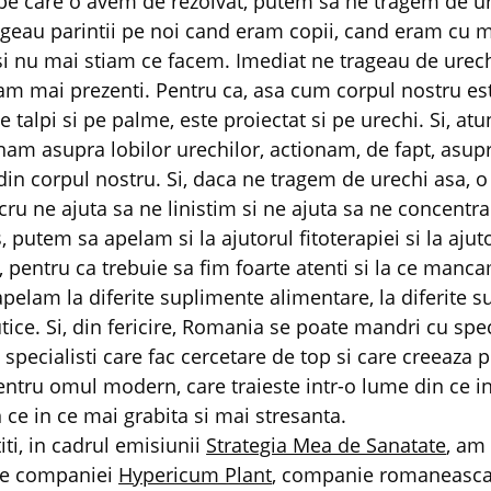
e care o avem de rezolvat, putem sa ne tragem de ur
geau parintii pe noi cand eram copii, cand eram cu mi
 si nu mai stiam ce facem. Imediat ne trageau de urech
am mai prezenti. Pentru ca, asa cum corpul nostru es
e talpi si pe palme, este proiectat si pe urechi. Si, atun
nam asupra lobilor urechilor, actionam, de fapt, asup
din corpul nostru. Si, daca ne tragem de urechi asa, 
cru ne ajuta sa ne linistim si ne ajuta sa ne concentr
, putem sa apelam si la ajutorul fitoterapiei si la ajut
, pentru ca trebuie sa fim foarte atenti si la ce manca
pelam la diferite suplimente alimentare, la diferite 
tice. Si, din fericire, Romania se poate mandri cu speci
, specialisti care fac cercetare de top si care creeaza 
ntru omul modern, care traieste intr-o lume din ce i
n ce in ce mai grabita si mai stresanta.
ti, in cadrul emisiunii
Strategia Mea de Sanatate
, am
le companiei
Hypericum Plant
, companie romaneasca