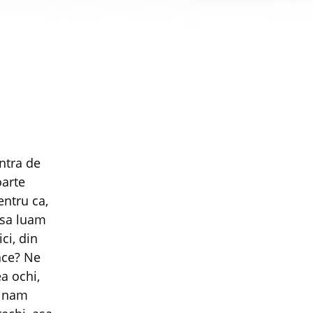
entra de
oarte
entru ca,
e sa luam
ci, din
ace? Ne
a ochi,
minam