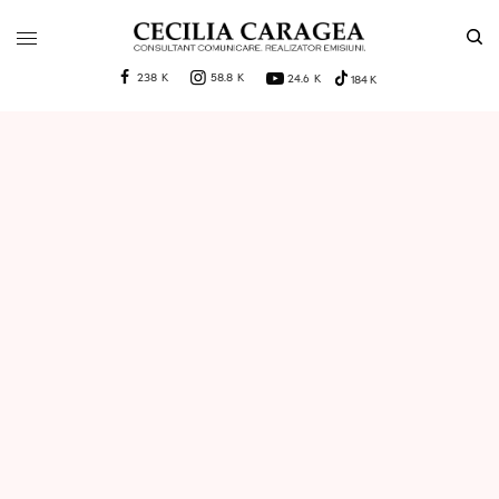
238 K
58.8 K
24.6 K
184 K