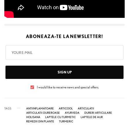
ABONEAZA-TE LA
NEWSLETTER!
SIGN UP
I would like to receive news and special offers.
TAGS
ANTIINFLAMATOARE
ARTICOOL
ARTICULATII
ARTICULATII DUREROASE
AYURVEDA
DURERI ARTICULARE
HOLISANA
LAPTELE CU TURMETIC
LAPTELE DE AUR
REMEDII DIN PLANTE
TURMERIC