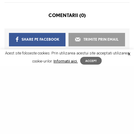
COMENTARII (0)
SHARE PE FACEBOOK
TRIMITE PRIN EMAIL
Acest site foloseste cookies. Prin utilizarea acestui site acceptati utilizarea
SHARE PE
X
SHARE PE PINTEREST
WHATSAPP
cookie-urilor.
Informatii aici.
ACCEPT
SHARE PE TWITTER
SHARE PE LINKEDIN
RELATED POSTS