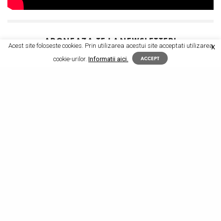
ABONEAZA-TE LA
NEWSLETTER!
Acest site foloseste cookies. Prin utilizarea acestui site acceptati utilizarea
X
cookie-urilor.
Informatii aici.
ACCEPT
SIGN UP
I would like to receive news and special offers.
TAGS
BURTA
CURA DE DETOXIFIERE
CURA DE SLABIRE
CURA DE SLABIRE SANATOASA
DETOXIFIERE
GRASIME ABDOMINALA
HYPERICUM PLANT
SANATATE
SCAPA DE BURTA
SLABIRE
SLABIRE SANATOASA
SOLDURI
TALIE