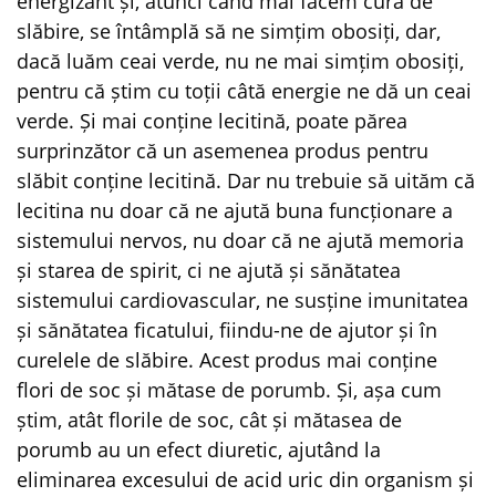
energizant și, atunci când mai facem cură de
slăbire, se întâmplă să ne simțim obosiți, dar,
dacă luăm ceai verde, nu ne mai simțim obosiți,
pentru că știm cu toții câtă energie ne dă un ceai
verde. Și mai conține lecitină, poate părea
surprinzător că un asemenea produs pentru
slăbit conține lecitină. Dar nu trebuie să uităm că
lecitina nu doar că ne ajută buna funcționare a
sistemului nervos, nu doar că ne ajută memoria
și starea de spirit, ci ne ajută și sănătatea
sistemului cardiovascular, ne susține imunitatea
și sănătatea ficatului, fiindu-ne de ajutor și în
curelele de slăbire. Acest produs mai conține
flori de soc și mătase de porumb. Și, așa cum
știm, atât florile de soc, cât și mătasea de
porumb au un efect diuretic, ajutând la
eliminarea excesului de acid uric din organism și