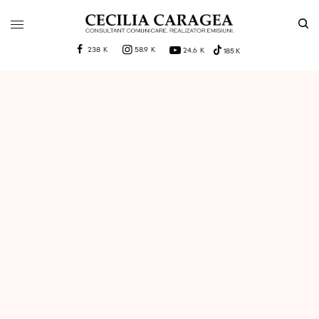
238 K
58.9 K
24.6 K
185 K