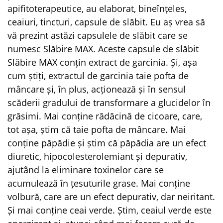
apifitoterapeutice, au elaborat, bineînțeles,
ceaiuri, tincturi, capsule de slăbit. Eu aș vrea să
vă prezint astăzi capsulele de slăbit care se
numesc
Slăbire MAX
. Aceste capsule de slăbit
Slăbire MAX conțin extract de garcinia. Și, așa
cum știți, extractul de garcinia taie pofta de
mâncare și, în plus, acționează și în sensul
scăderii gradului de transformare a glucidelor în
grăsimi. Mai conține rădăcină de cicoare, care,
tot așa, știm că taie pofta de mâncare. Mai
conține păpădie și știm că păpădia are un efect
diuretic, hipocolesterolemiant și depurativ,
ajutând la eliminare toxinelor care se
acumulează în țesuturile grase. Mai conține
volbură, care are un efect depurativ, dar neiritant.
Și mai conține ceai verde. Știm, ceaiul verde este