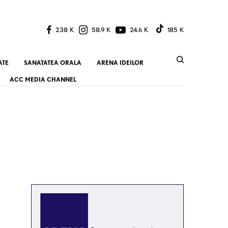
238 K
58.9 K
24.6 K
185 K
ATE
SANATATEA ORALA
ARENA IDEILOR
ACC MEDIA CHANNEL