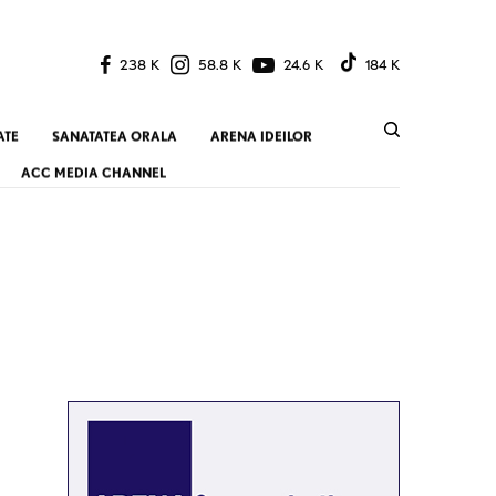
238 K
58.8 K
24.6 K
184 K
ATE
SANATATEA ORALA
ARENA IDEILOR
ACC MEDIA CHANNEL