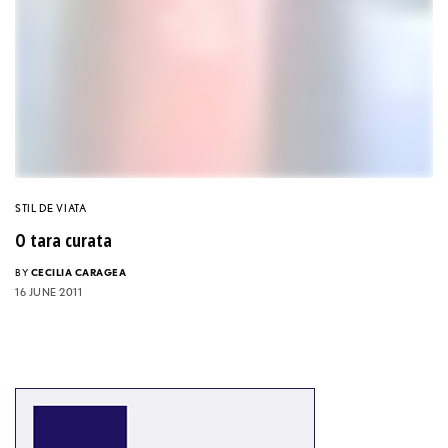
STIL DE VIATA
O tara curata
BY
CECILIA CARAGEA
16 JUNE 2011
Acest site foloseste cookies. Prin utilizarea acestui site acceptati utilizarea
X
cookie-urilor.
Informatii aici.
ACCEPT