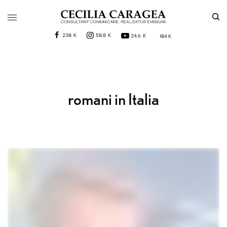
238 K
58.8 K
24.6 K
184 K
romani in Italia