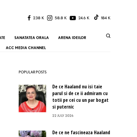
238 K
58.8 K
24.6 K
184 K
ATE
SANATATEA ORALA
ARENA IDEILOR
ACC MEDIA CHANNEL
POPULAR POSTS
De ce Haaland nu isi taie
parul si de ce ii admiram cu
totii pe cei cu un par bogat
si puternic
22 JULY 2026
De ce ne fascineaza Haaland