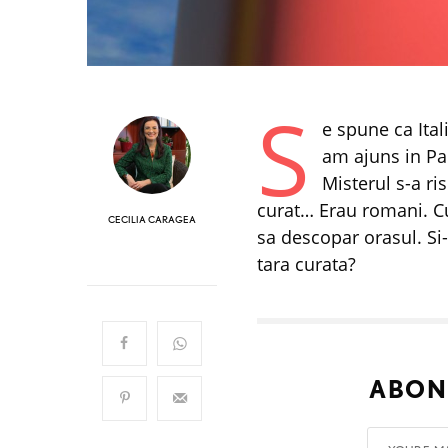
S
e spune ca Ital
am ajuns in Pa
Misterul s-a ri
curat… Erau romani. Cu
CECILIA CARAGEA
sa descopar orasul. Si
tara curata?
ABON