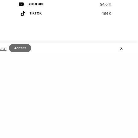
YOUTUBE
24.6 K
TIKTOK
184 K
X
aici.
ACCEPT