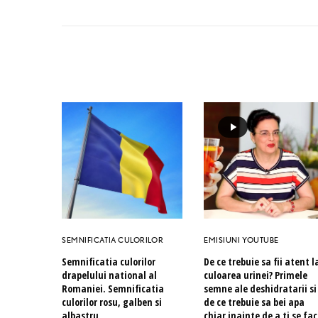
SEMNIFICATIA CULORILOR
EMISIUNI YOUTUBE
Semnificatia culorilor
De ce trebuie sa fii atent l
drapelului national al
culoarea urinei? Primele
Romaniei. Semnificatia
semne ale deshidratarii si
culorilor rosu, galben si
de ce trebuie sa bei apa
albastru
chiar inainte de a ti se fa