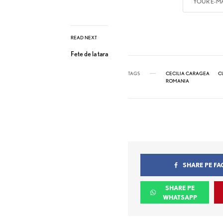
READ NEXT
Fete de la tara
TAGS
CECILIA CARAGEA
C
ROMANIA
SHARE PE F
SHARE PE
WHATSAPP