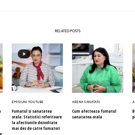
RELATED POSTS
EMISIUNI YOUTUBE
ARENA SANATATII
A
a
Fumatul si sanatatea
Cum afecteaza fumatul
B
orala. Statistici referitoare
sanatatea orala
p
la afectiunile dezvoltate
mai des de catre fumatori
ce