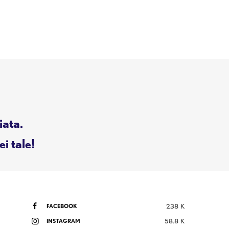
iata.
ei tale!
FACEBOOK
238 K
INSTAGRAM
58.8 K