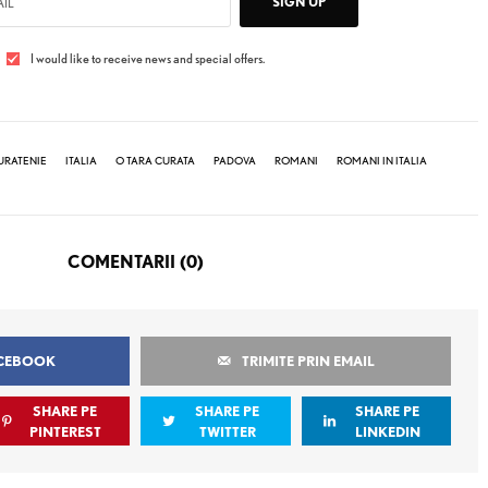
SIGN UP
I would like to receive news and special offers.
URATENIE
ITALIA
O TARA CURATA
PADOVA
ROMANI
ROMANI IN ITALIA
COMENTARII (0)
ACEBOOK
TRIMITE PRIN EMAIL
SHARE PE
SHARE PE
SHARE PE
PINTEREST
TWITTER
LINKEDIN