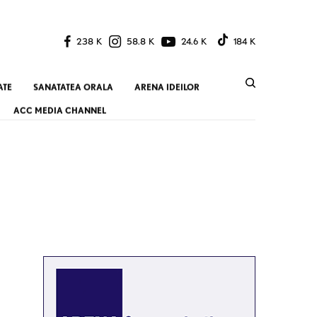
238 K
58.8 K
24.6 K
184 K
ATE
SANATATEA ORALA
ARENA IDEILOR
ACC MEDIA CHANNEL