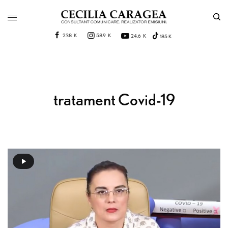
238 K
58.9 K
24.6 K
185 K
tratament Covid-19