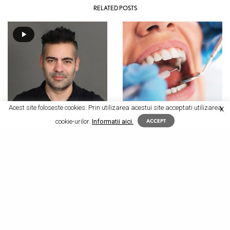
RELATED POSTS
Acest site foloseste cookies. Prin utilizarea acestui site acceptati utilizarea
X
cookie-urilor.
Informatii aici.
ACCEPT
DENTALMED
,
EMISIUNI YOUTUBE
SANATATEA ORALA
Masurile aplicate de DentalMed
Pandemia si stomatologia.
pentru siguranta pacientilor si
Dupa perioada in care
medicilor, la redeschiderea
cabinetele de stomatologie au
cabinetelor stomatologice dupa
fost inchise, acestea au
perioada din pandemie in care
functionat conform unor
au fost inchise
protocoale stricte. Care au fost
acestea?