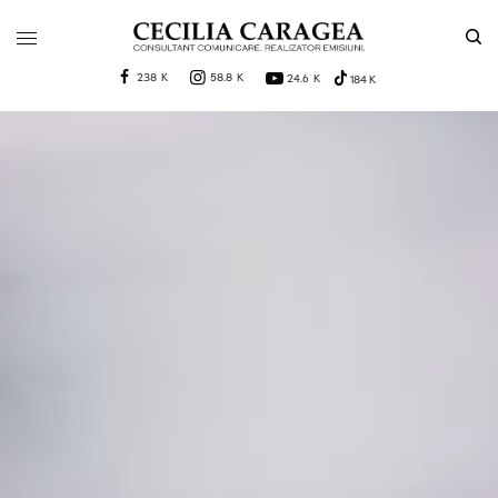
238 K
58.8 K
24.6 K
184 K