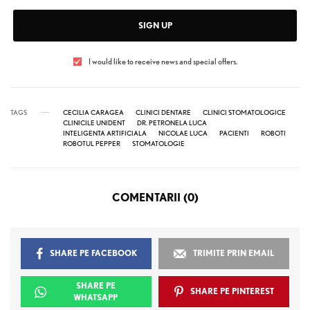
SIGN UP
I would like to receive news and special offers.
TAGS
CECILIA CARAGEA
CLINICI DENTARE
CLINICI STOMATOLOGICE
CLINICILE UNIDENT
DR. PETRONELA LUCA
INTELIGENTA ARTIFICIALA
NICOLAE LUCA
PACIENTI
ROBOTI
ROBOTUL PEPPER
STOMATOLOGIE
COMENTARII (0)
SHARE PE FACEBOOK
TRIMITE PRIN EMAIL
SHARE PE
SHARE PE PINTEREST
WHATSAPP