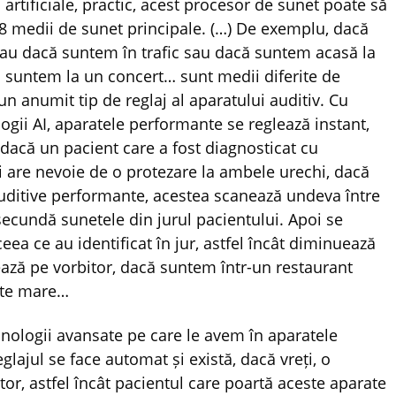
i artificiale, practic, acest procesor de sunet poate să
8 medii de sunet principale. (…) De exemplu, dacă
au dacă suntem în trafic sau dacă suntem acasă la
că suntem la un concert… sunt medii diferite de
n anumit tip de reglaj al aparatului auditiv. Cu
ogii AI, aparatele performante se reglează instant,
acă un pacient care a fost diagnosticat cu
și are nevoie de o protezare la ambele urechi, dacă
uditive performante, acestea scanează undeva între
secundă sunetele din jurul pacientului. Apoi se
ceea ce au identificat în jur, astfel încât diminuează
ază pe vorbitor, dacă suntem într-un restaurant
rte mare…
hnologii avansate pe care le avem în aparatele
eglajul se face automat și există, dacă vreți, o
or, astfel încât pacientul care poartă aceste aparate