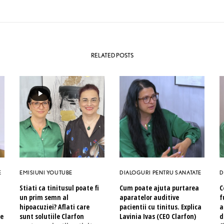
RELATED POSTS
E
EMISIUNI YOUTUBE
DIALOGURI PENTRU SANATATE
D
Stiati ca tinitusul poate fi
Cum poate ajuta purtarea
C
un prim semn al
aparatelor auditive
f
hipoacuziei? Aflati care
pacientii cu tinitus. Explica
a
le
sunt solutiile Clarfon
Lavinia Ivas (CEO Clarfon)
d