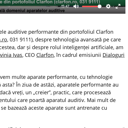
-15:47
Mute
Settings
Ente
fulls
ele auditive performante din portofoliul Clarfon
.ro
, 031 9111), despre tehnologia avansată pe care
estea, dar și despre rolul inteligenței artificiale, am
vinia Ivas
, CEO
Clarfon
, în cadrul emisiunii
Dialoguri
 avem multe aparate performante, cu tehnologie
asta? În ziua de astăzi, aparatele performante au
acă vreți, un „creier”, practic, care procesează
entului care poartă aparatul auditiv. Mai mult de
e se bazează aceste aparate sunt antrenate cu