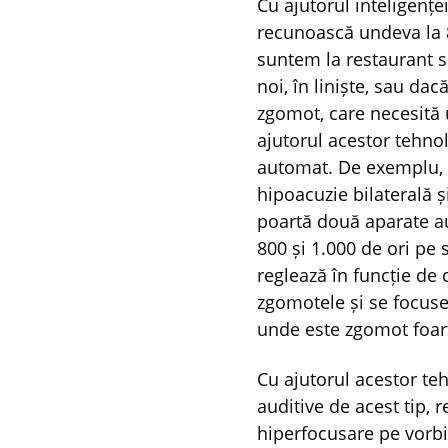
Cu ajutorul inteligențe
recunoască undeva la 
suntem la restaurant s
noi, în liniște, sau da
zgomot, care necesită u
ajutorul acestor tehnol
automat. De exemplu, d
hipoacuzie bilaterală 
poartă două aparate a
800 și 1.000 de ori pe 
reglează în funcție de 
zgomotele și se focuse
unde este zgomot foa
Cu ajutorul acestor te
auditive de acest tip, r
hiperfocusare pe vorbit