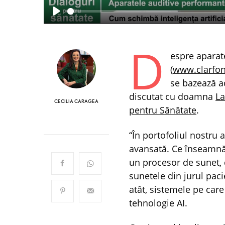
Play
D
espre aparat
(
www.clarfon
se bazează ac
discutat cu doamna
La
CECILIA CARAGEA
pentru Sănătate
.
“În portofoliul nostru
avansată. Ce înseamnă 
un procesor de sunet, d
sunetele din jurul paci
atât, sistemele pe car
tehnologie AI.