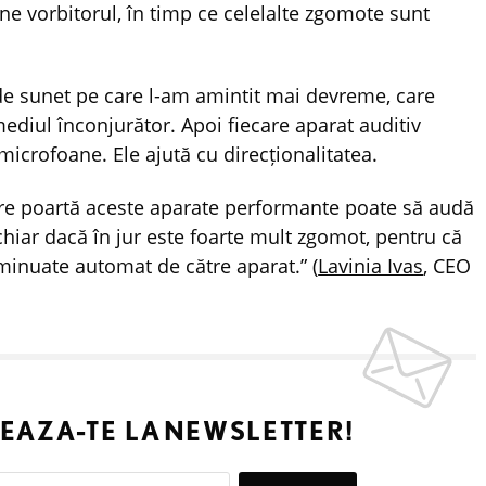
ne vorbitorul, în timp ce celelalte zgomote sunt
de sunet pe care l-am amintit mai devreme, care
iul înconjurător. Apoi fiecare aparat auditiv
icrofoane. Ele ajută cu direcționalitatea.
are poartă aceste aparate performante poate să audă
chiar dacă în jur este foarte mult zgomot, pentru că
inuate automat de către aparat.” (
Lavinia Ivas
, CEO
EAZA-TE LA
NEWSLETTER!