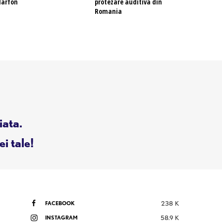
larfon
protezare auditiva din
Romania
iata.
ei tale!
FACEBOOK
238 K
INSTAGRAM
58.9 K