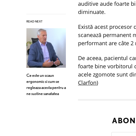
auditive aude foarte bi
diminuate.
READ NEXT
Există acest procesor 
scanează permanent med
performant are câte 2 m
De aceea, pacientul c
foarte bine vorbitorul 
acele zgomote sunt dim
Ce este un scaun
Clarfon
)
ergonomic si cum se
regleaza acesta pentru a
ne sustine sanatatea
ABON