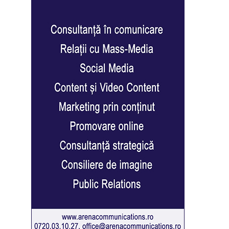
r
creen