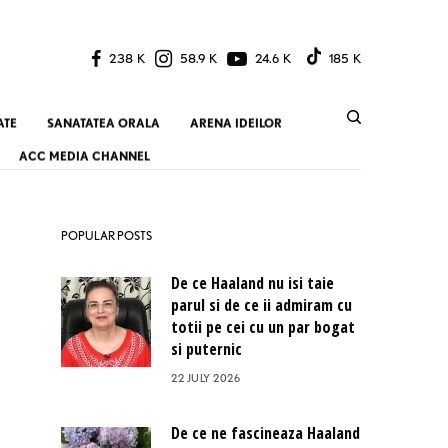
238 K
58.9 K
24.6 K
185 K
ATE
SANATATEA ORALA
ARENA IDEILOR
ACC MEDIA CHANNEL
POPULAR POSTS
De ce Haaland nu isi taie
parul si de ce ii admiram cu
totii pe cei cu un par bogat
si puternic
22 JULY 2026
De ce ne fascineaza Haaland