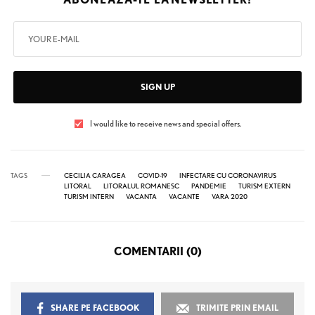
SIGN UP
I would like to receive news and special offers.
TAGS
CECILIA CARAGEA
COVID-19
INFECTARE CU CORONAVIRUS
LITORAL
LITORALUL ROMANESC
PANDEMIE
TURISM EXTERN
TURISM INTERN
VACANTA
VACANTE
VARA 2020
COMENTARII (0)
SHARE PE FACEBOOK
TRIMITE PRIN EMAIL