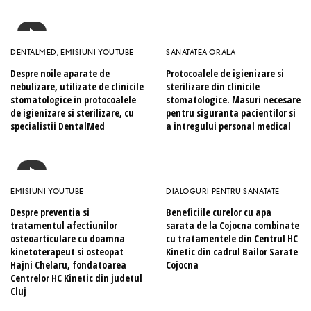
DENTALMED
,
EMISIUNI YOUTUBE
SANATATEA ORALA
Despre noile aparate de
Protocoalele de igienizare si
nebulizare, utilizate de clinicile
sterilizare din clinicile
stomatologice in protocoalele
stomatologice. Masuri necesare
de igienizare si sterilizare, cu
pentru siguranta pacientilor si
specialistii DentalMed
a intregului personal medical
EMISIUNI YOUTUBE
DIALOGURI PENTRU SANATATE
Despre preventia si
Beneficiile curelor cu apa
tratamentul afectiunilor
sarata de la Cojocna combinate
osteoarticulare cu doamna
cu tratamentele din Centrul HC
kinetoterapeut si osteopat
Kinetic din cadrul Bailor Sarate
Hajni Chelaru, fondatoarea
Cojocna
Centrelor HC Kinetic din judetul
Cluj