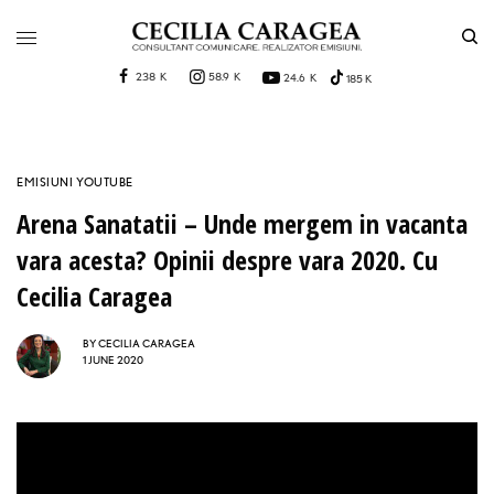
238 K
58.9 K
24.6 K
185 K
EMISIUNI YOUTUBE
Arena Sanatatii – Unde mergem in vacanta
vara acesta? Opinii despre vara 2020. Cu
Cecilia Caragea
BY
CECILIA CARAGEA
1 JUNE 2020