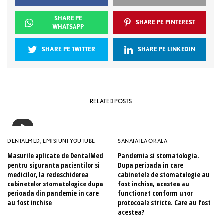
SHARE PE
SHARE PE PINTEREST
WHATSAPP
SHARE PE TWITTER
SHARE PE LINKEDIN
RELATED POSTS
DENTALMED
,
EMISIUNI YOUTUBE
SANATATEA ORALA
Masurile aplicate de DentalMed
Pandemia si stomatologia.
pentru siguranta pacientilor si
Dupa perioada in care
medicilor, la redeschiderea
cabinetele de stomatologie au
cabinetelor stomatologice dupa
fost inchise, acestea au
perioada din pandemie in care
functionat conform unor
au fost inchise
protocoale stricte. Care au fost
acestea?