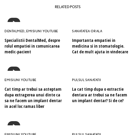
RELATED POSTS
DENTALMED
,
EMISIUNI YOUTUBE
SANATATEA ORALA
Specialistii DentalMed, despre
Importanta empatiei in
rolul empatiei in comunicarea
medicina si in stomatologie.
medic-pacient
Cat de mult ajuta in vindecare
EMISIUNI YOUTUBE
PULSUL SANATATII
Cat timp ar trebui sa asteptam
La cat timp dupa o extractie
dupa extragerea unui dinte ca
dentara ar trebui sa ne facem
sa ne facem un implant dentar
un implant dentar? Si de ce?
in acel loc ramas liber
EMISIUNI YOUTUBE
PULSUL SANATATII