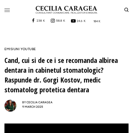
238 K
58.8 K
24.6 K
184 K
EMISIUNI YOUTUBE
Cand, cui si de ce i se recomanda albirea
dentara in cabinetul stomatologic?
Raspunde dr. Gorgi Kostov, medic
stomatolog protetica dentara
BY
CECILIA CARAGEA
9 MARCH 2025