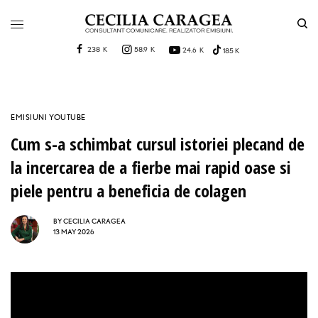
238 K
58.9 K
24.6 K
185 K
EMISIUNI YOUTUBE
Cum s-a schimbat cursul istoriei plecand de
la incercarea de a fierbe mai rapid oase si
piele pentru a beneficia de colagen
BY
CECILIA CARAGEA
13 MAY 2026