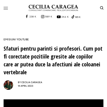
238 K
58.9 K
24.6 K
185 K
EMISIUNI YOUTUBE
Sfaturi pentru parinti si profesori. Cum pot
fi corectate pozitiile gresite ale copiilor
care ar putea duce la afectiuni ale coloanei
vertebrale
BY
CECILIA CARAGEA
14 APRIL 2023