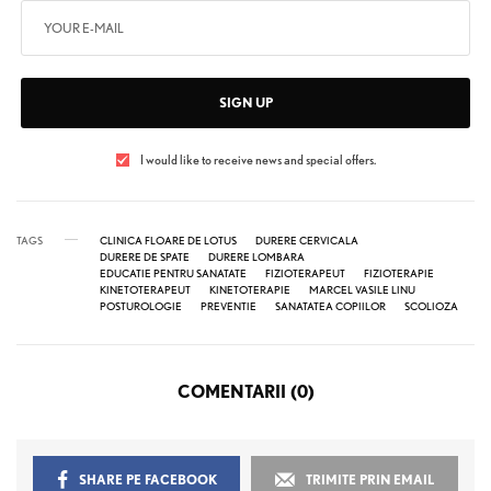
SIGN UP
I would like to receive news and special offers.
TAGS
CLINICA FLOARE DE LOTUS
DURERE CERVICALA
DURERE DE SPATE
DURERE LOMBARA
EDUCATIE PENTRU SANATATE
FIZIOTERAPEUT
FIZIOTERAPIE
KINETOTERAPEUT
KINETOTERAPIE
MARCEL VASILE LINU
POSTUROLOGIE
PREVENTIE
SANATATEA COPIILOR
SCOLIOZA
COMENTARII (0)
SHARE PE FACEBOOK
TRIMITE PRIN EMAIL