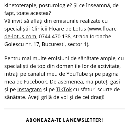
kinetoterapie, posturologie? Și ce înseamnă, de
fapt, toate acestea?
Vă invit să aflați din emisiunile realizate cu
specialiștii
Clinicii Floare de Lotus
(
www.floare-
de-lotus.com
, 0744 470 138, strada Iordache
Golescu nr. 17, Bucuresti, sector 1).
Pentru mai multe emisiuni de sănătate ample, cu
specialiști de top din domeniile lor de activitate,
intrați pe canalul meu de
YouTube
și pe pagina
mea de
Facebook
. De asemenea, mă puteți găsi
și pe
Instagram
și pe
TikTok
cu sfaturi scurte de
sănătate. Aveți grijă de voi și de cei dragi!
ABONEAZA-TE LA
NEWSLETTER!