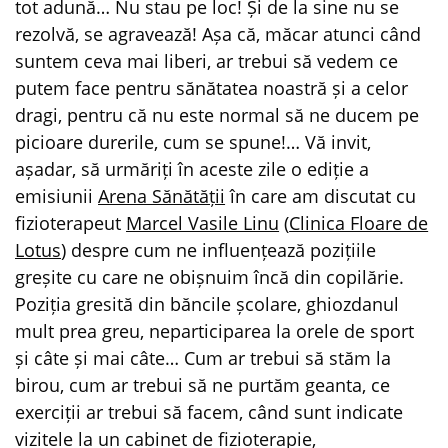
tot adună… Nu stau pe loc! Și de la sine nu se
rezolvă, se agravează! Așa că, măcar atunci când
suntem ceva mai liberi, ar trebui să vedem ce
putem face pentru sănătatea noastră și a celor
dragi, pentru că nu este normal să ne ducem pe
picioare durerile, cum se spune!… Vă invit,
așadar, să urmăriți în aceste zile o ediție a
emisiunii
Arena Sănătății
în care am discutat cu
fizioterapeut
Marcel Vasile Linu
(
Clinica Floare de
Lotus
) despre cum ne influențează pozițiile
greșite cu care ne obișnuim încă din copilărie.
Poziția gresită din băncile școlare, ghiozdanul
mult prea greu, neparticiparea la orele de sport
și câte și mai câte… Cum ar trebui să stăm la
birou, cum ar trebui să ne purtăm geanta, ce
exerciții ar trebui să facem, când sunt indicate
vizitele la un cabinet de fizioterapie,