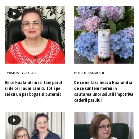
EMISIUNI YOUTUBE
PULSUL SANATATII
De ce Haaland nu isi taie parul
De ce ne fascineaza Haaland si
si de ce ii admiram cu totii pe
de ce suntem mereu in
cei cu un par bogat si puternic
cautarea unor solutii impotriva
caderii parului