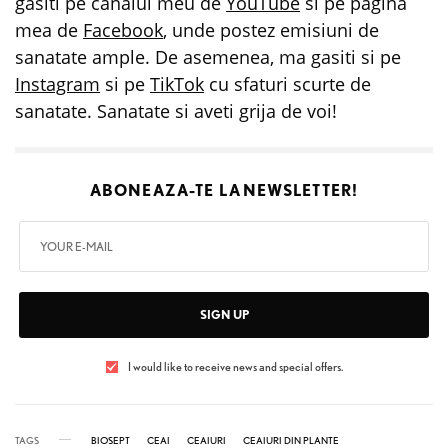
gasiti pe canalul meu de
YouTube
si pe pagina
mea de
Facebook
, unde postez emisiuni de
sanatate ample. De asemenea, ma gasiti si pe
Instagram
si pe
TikTok
cu sfaturi scurte de
sanatate. Sanatate si aveti grija de voi!
ABONEAZA-TE LA
NEWSLETTER!
SIGN UP
I would like to receive news and special offers.
TAGS
BIOSEPT
CEAI
CEAIURI
CEAIURI DIN PLANTE