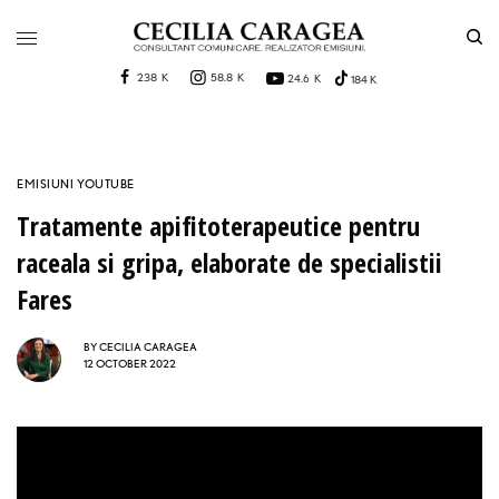
238 K
58.8 K
24.6 K
184 K
EMISIUNI YOUTUBE
Tratamente apifitoterapeutice pentru
raceala si gripa, elaborate de specialistii
Fares
BY
CECILIA CARAGEA
12 OCTOBER 2022