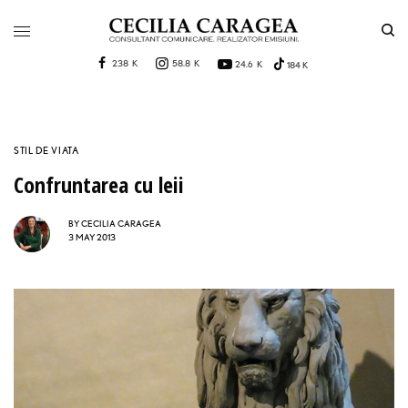
238 K
58.8 K
24.6 K
184 K
STIL DE VIATA
Confruntarea cu leii
BY
CECILIA CARAGEA
3 MAY 2013