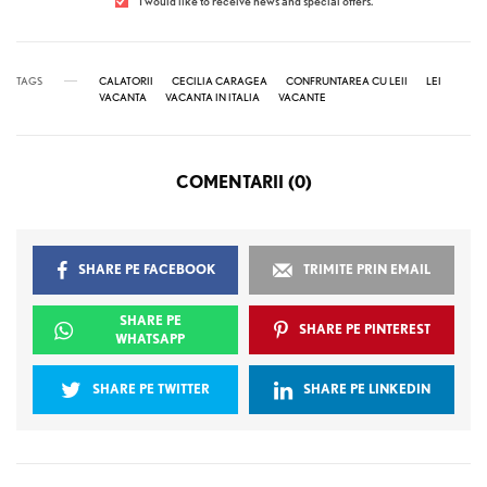
I would like to receive news and special offers.
TAGS
CALATORII
CECILIA CARAGEA
CONFRUNTAREA CU LEII
LEI
VACANTA
VACANTA IN ITALIA
VACANTE
COMENTARII (0)
SHARE PE FACEBOOK
TRIMITE PRIN EMAIL
SHARE PE
SHARE PE PINTEREST
WHATSAPP
SHARE PE TWITTER
SHARE PE LINKEDIN