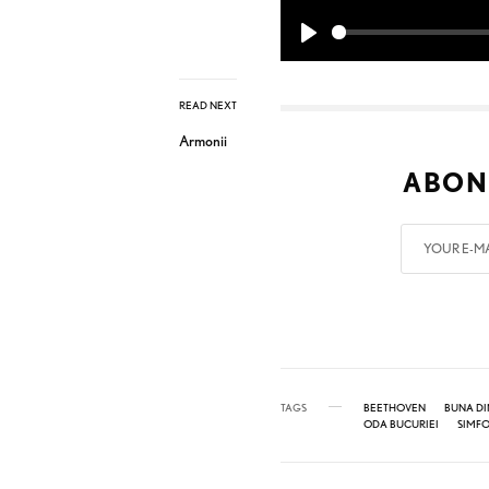
P
l
READ NEXT
a
Armonii
y
ABON
TAGS
BEETHOVEN
BUNA DI
ODA BUCURIEI
SIMFO