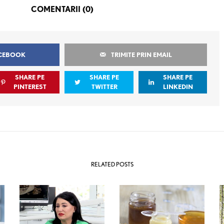
COMENTARII (0)
n
ACEBOOK
TRIMITE PRIN EMAIL
SHARE PE
SHARE PE
SHARE PE
PINTEREST
TWITTER
LINKEDIN
RELATED POSTS