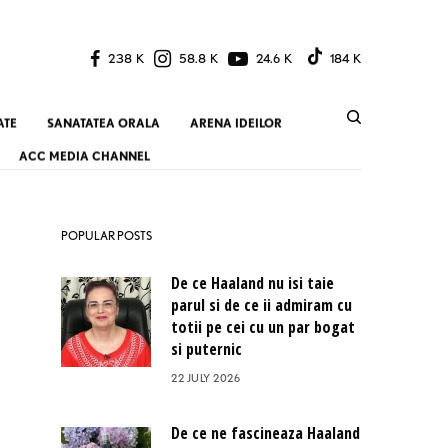
238 K
58.8 K
24.6 K
184 K
ATE
SANATATEA ORALA
ARENA IDEILOR
ACC MEDIA CHANNEL
POPULAR POSTS
De ce Haaland nu isi taie
parul si de ce ii admiram cu
totii pe cei cu un par bogat
si puternic
22 JULY 2026
De ce ne fascineaza Haaland