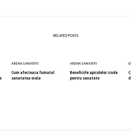
RELATED POSTS
ARENA SANATATII
ARENA SANATATII
E
Cum afecteaza fumatul
Beneficiile apicolelor crude
C
e
sanatatea orala
pentru sanatate
d