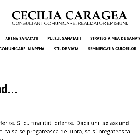
ARENA SANATATII
PULSUL SANATATII
STRATEGIA MEA DE SANAT
COMUNICARE IN ARENA
STIL DE VIATA
SEMNIFICATIA CULORILOR
und…
nd ca sa se pregateasca de lupta, sa-si pregateasca
ie…