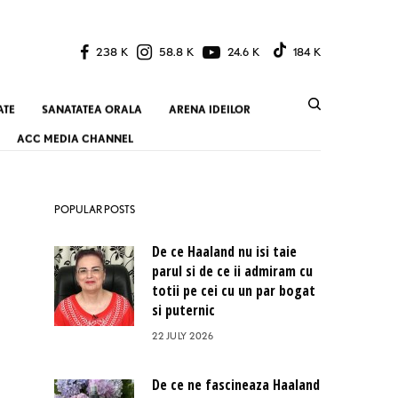
238 K
58.8 K
24.6 K
184 K
ATE
SANATATEA ORALA
ARENA IDEILOR
ACC MEDIA CHANNEL
POPULAR POSTS
De ce Haaland nu isi taie
parul si de ce ii admiram cu
totii pe cei cu un par bogat
si puternic
22 JULY 2026
De ce ne fascineaza Haaland