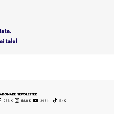
iata.
ei tale!
ABONARE NEWSLETTER
238 K
58.8 K
24.6 K
184 K