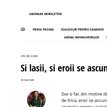
ABONARE NEWSLETTER
PRIMA PAGINA
DIALOGURI PENTRU SANATATE
ARENA INVINGATORILOR
STIL DE VIATA
Si lasii, si eroii se asc
29 MAY 2011
Dar o fac din motive diferite. Si cu finalitati diferite. Daca unii se ascund
de frica, eroii se ascu
strategia pentru victor