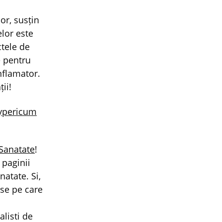
lor, susțin
elor este
ctele de
e pentru
inflamator.
ii!
ypericum
 Sanatate
!
 paginii
atate. Si,
use pe care
alisti de