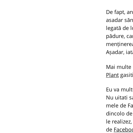
De fapt, an
asadar sănă
legată de l
pădure, ca
menținerea 
Așadar, iat
Mai multe 
Plant
gasit
Eu va mult
Nu uitati s
mele de Fa
dincolo de
le realize
de
Facebo