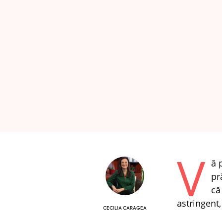
V
ă 
pr
că
astringent
CECILIA CARAGEA