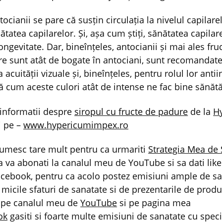
tocianii se pare că susțin circulația la nivelul capilare
tatea capilarelor. Și, așa cum știți, sănătatea capilar
ongevitate. Dar, bineînțeles, antocianii și mai ales fru
re sunt atât de bogate în antociani, sunt recomandat
acuității vizuale și, bineînțeles, pentru rolul lor anti
ă cum aceste culori atât de intense ne fac bine sănătăț
informatii despre
siropul cu fructe de padure
de la
H
i pe –
www.hypericumimpex.ro
umesc tare mult pentru ca urmariti
Strategia Mea de
a va abonati la canalul meu de YouTube si sa dati like
cebook, pentru ca acolo postez emisiuni ample de san
 micile sfaturi de sanatate si de prezentarile de prod
z, pe canalul meu de
YouTube
si pe pagina mea
ok
gasiti si foarte multe emisiuni de sanatate cu speci