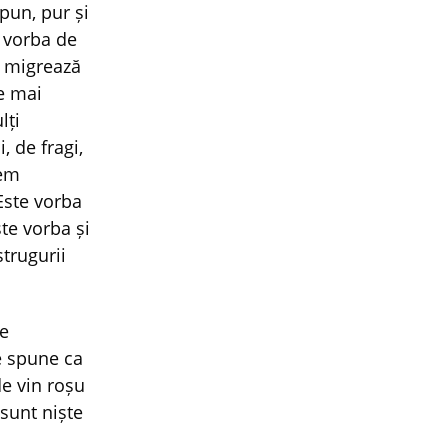
pun, pur și
e vorba de
e migrează
te mai
lți
, de fragi,
tem
 Este vorba
te vorba și
trugurii
ne
se spune ca
de vin roșu
 sunt niște