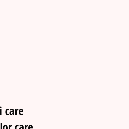
i care
lor care