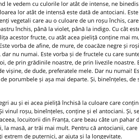
nd le vedem cu culorile lor atât de intense, ne binedis
loarea lor atât de intensă este dată de antociani. Est
enți vegetali care au o culoare de un roșu închis, car
astru închis, până la violet, până la indigo. Cu cât es
lița acestor fructe, cu atât acea pieliță conține mai mu
Este vorba de afine, de mure, de coacăze negre și roșii
 dar nu numai. Este vorba și de fructele cu care sun
oi, de prin grădinile noastre, de prin livezile noastre.
de vișine, de dude, preferatele mele. Dar nu numai! Es
 de porumbele și așa mai departe. Și, bineînțeles, de s
egri au și ei acea pieliță închisă la culoare care conți
Și vinul roșu, bineînțeles, conține și el antociani. Și, 
aceea, locuitorii din Franța, care beau câte un pahar 
zi, la masă, ar trăi mai mult. Pentru că antocianii, care
i extrem de puternici, ar ajuta și la longevitate.