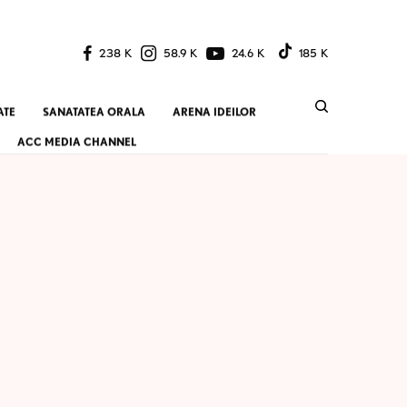
238 K
58.9 K
24.6 K
185 K
ATE
SANATATEA ORALA
ARENA IDEILOR
ACC MEDIA CHANNEL