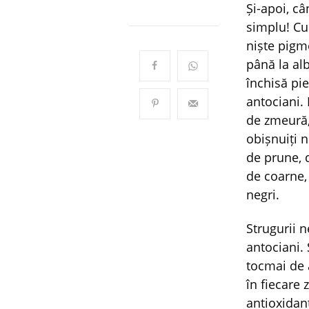
Și-apoi, câ
simplu! Cu
niște pigm
până la alb
închisă pie
antociani. 
de zmeură,
obișnuiți n
de prune, 
de coarne,
negri.
Strugurii n
antociani. 
tocmai de 
în fiecare 
antioxidanț