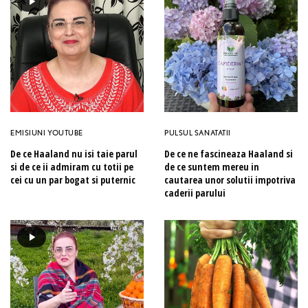
EMISIUNI YOUTUBE
PULSUL SANATATII
De ce Haaland nu isi taie parul
De ce ne fascineaza Haaland si
si de ce ii admiram cu totii pe
de ce suntem mereu in
cei cu un par bogat si puternic
cautarea unor solutii impotriva
caderii parului