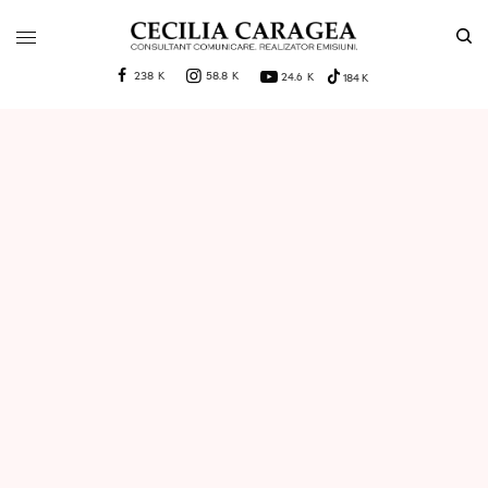
238 K
58.8 K
24.6 K
184 K