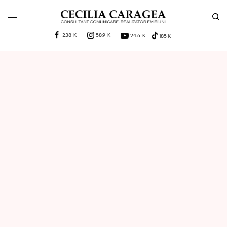
238 K
58.9 K
24.6 K
185 K