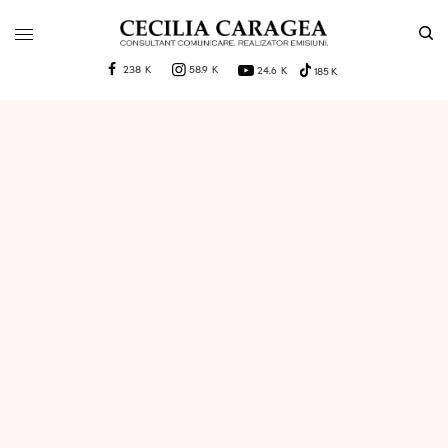
238 K
58.9 K
24.6 K
185 K