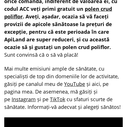
orice comandă, indiferent de valoarea ei, cu
codul ACC veți primi gratuit un
polen crud
poliflor
. Aveți, așadar, ocazia să vă faceți
provizii de apicole sănătoase la prețuri de
excepție, pentru că este perioada în care
ApiLand are super reduceri, și cu această
ocazie să și gustați un polen crud poliflor.
Sunt convinsă că o să vă placă!
Mai multe emisiuni ample de sănătate, cu
specialiști de top din domeniile lor de activitate,
găsiți pe canalul meu de
YouTube
și aici, pe
pagina mea. De asemenea, mă găsiți și
pe
Instagram
și pe
TikTok
cu sfaturi scurte de
sănătate. Informați-vă adecvat și alegeți sănătos!