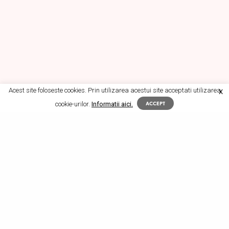
Acest site foloseste cookies. Prin utilizarea acestui site acceptati utilizarea
X
cookie-urilor.
Informatii aici.
ACCEPT
Ș
tim, somnul este extrem de important
pentru sănătate, imunitate, frumusețe,