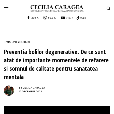
238 K
58.8 K
24.6 K
184 K
EMISIUNI YOUTUBE
Preventia bolilor degenerative. De ce sunt
atat de importante momentele de refacere
si somnul de calitate pentru sanatatea
mentala
BY
CECILIA CARAGEA
12 DECEMBER 2022