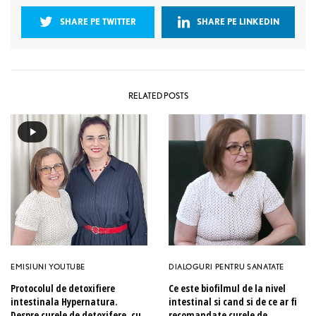
SHARE PE TWITTER
SHARE PE LINKEDIN
RELATED POSTS
EMISIUNI YOUTUBE
DIALOGURI PENTRU SANATATE
Protocolul de detoxifiere
Ce este biofilmul de la nivel
intestinala Hypernatura.
intestinal si cand si de ce ar fi
Despre curele de detoxifere, cu
recomandate curele de