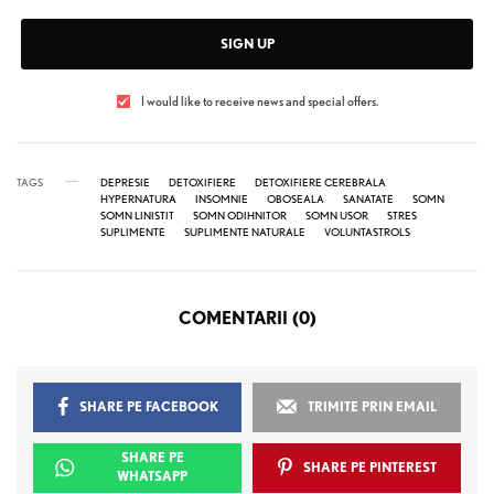
SIGN UP
I would like to receive news and special offers.
TAGS
DEPRESIE
DETOXIFIERE
DETOXIFIERE CEREBRALA
HYPERNATURA
INSOMNIE
OBOSEALA
SANATATE
SOMN
SOMN LINISTIT
SOMN ODIHNITOR
SOMN USOR
STRES
SUPLIMENTE
SUPLIMENTE NATURALE
VOLUNTASTROLS
COMENTARII (0)
SHARE PE FACEBOOK
TRIMITE PRIN EMAIL
SHARE PE
SHARE PE PINTEREST
WHATSAPP