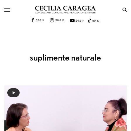
238 K
58.8 K
24.6 K
184 K
suplimente naturale