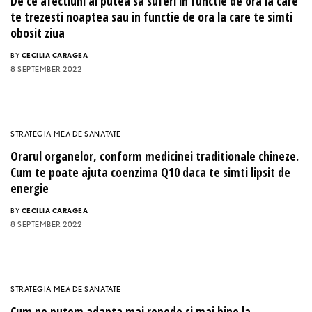
De ce afectiuni ai putea sa suferi in functie de ora la care
te trezesti noaptea sau in functie de ora la care te simti
obosit ziua
BY
CECILIA CARAGEA
8 SEPTEMBER 2022
STRATEGIA MEA DE SANATATE
Orarul organelor, conform medicinei traditionale chineze.
Cum te poate ajuta coenzima Q10 daca te simti lipsit de
energie
BY
CECILIA CARAGEA
8 SEPTEMBER 2022
STRATEGIA MEA DE SANATATE
Cum ne putem adapta mai repede si mai bine la