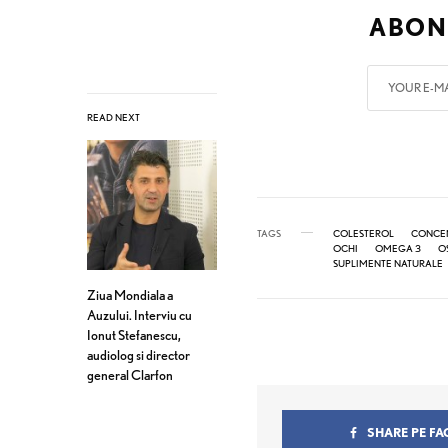
ABON
READ NEXT
TAGS
COLESTEROL
CONCE
OCHI
OMEGA 3
O
SUPLIMENTE NATURALE
Ziua Mondiala a
Auzului. Interviu cu
Ionut Stefanescu,
audiolog si director
general Clarfon
SHARE PE F