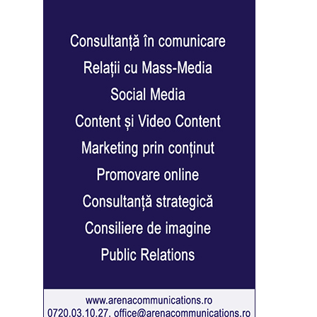
r
creen