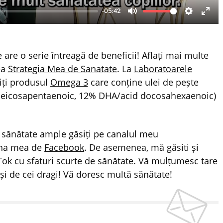
-05:42
Mute
Settings
Ente
fulls
e are o serie întreagă de beneficii! Aflați mai multe
ea
Strategia Mea de Sanatate
. La
Laboratoarele
iți produsul
Omega 3
care conține ulei de pește
 eicosapentaenoic, 12% DHA/acid docosahexaenoic)
 sănătate ample găsiți pe canalul meu
ina mea de
Facebook
. De asemenea, mă găsiti și
Tok
cu sfaturi scurte de sănătate. Vă mulțumesc tare
i și de cei dragi! Vă doresc multă sănătate!