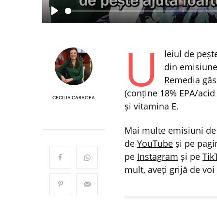
Play
U
leiul de peșt
din emisiun
Remedia
găs
(conține 18% EPA/acid
CECILIA CARAGEA
și vitamina E.
Mai multe emisiuni de
de
YouTube
și pe pag
pe
Instagram
și pe
Tik
mult, aveți grijă de vo