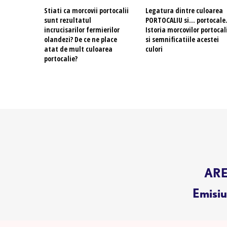
Stiati ca morcovii portocalii
Legatura dintre culoarea
sunt rezultatul
PORTOCALIU si… portocale
incrucisarilor fermierilor
Istoria morcovilor portocal
olandezi? De ce ne place
si semnificatiile acestei
atat de mult culoarea
culori
portocalie?
AREN
Emisiun