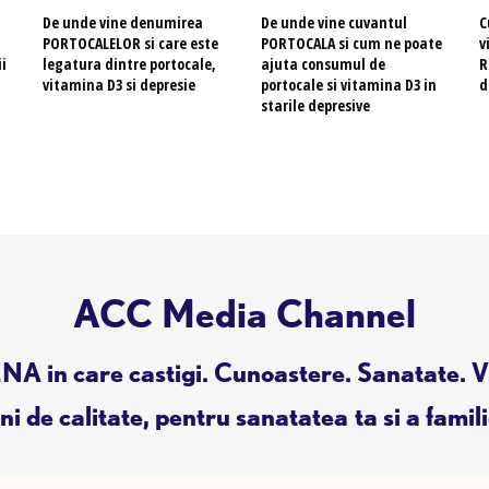
De unde vine denumirea
De unde vine cuvantul
C
.
PORTOCALELOR si care este
PORTOCALA si cum ne poate
v
ii
legatura dintre portocale,
ajuta consumul de
R
vitamina D3 si depresie
portocale si vitamina D3 in
d
starile depresive
ACC Media Channel
A in care castigi. Cunoastere. Sanatate. V
i de calitate, pentru sanatatea ta si a famili