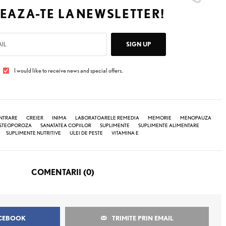
EAZA-TE LA
NEWSLETTER!
SIGN UP
I would like to receive news and special offers.
NTRARE
CREIER
INIMA
LABORATOARELE REMEDIA
MEMORIE
MENOPAUZA
STEOPOROZA
SANATATEA COPIILOR
SUPLIMENTE
SUPLIMENTE ALIMENTARE
SUPLIMENTE NUTRITIVE
ULEI DE PESTE
VITAMINA E
COMENTARII (0)
ACEBOOK
TRIMITE PRIN EMAIL