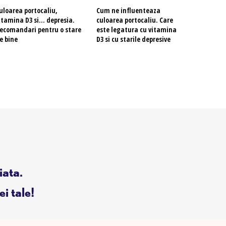
uloarea portocaliu,
Cum ne influenteaza
itamina D3 si… depresia.
culoarea portocaliu. Care
ecomandari pentru o stare
este legatura cu vitamina
e bine
D3 si cu starile depresive
iata.
ei tale!