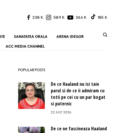
238 K
58.9 K
24.6 K
185 K
ATE
SANATATEA ORALA
ARENA IDEILOR
ACC MEDIA CHANNEL
POPULAR POSTS
De ce Haaland nu isi taie
parul si de ce ii admiram cu
totii pe cei cu un par bogat
si puternic
22 JULY 2026
De ce ne fascineaza Haaland