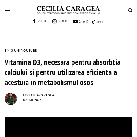
238 K
58.8 K
24.6 K
184 K
EMISIUNI YOUTUBE
Vitamina D3, necesara pentru absorbtia
calciului si pentru utilizarea eficienta a
acestuia in metabolismul osos
BY
CECILIA CARAGEA
8 APRIL 2026