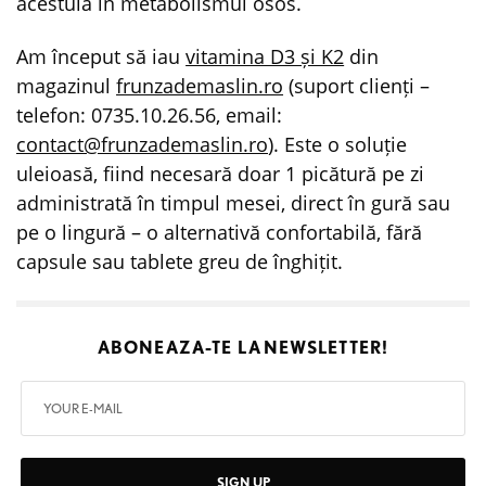
acestuia în metabolismul osos.
Am început să iau
vitamina D3 și K2
din
magazinul
frunzademaslin.ro
(suport clienți –
telefon: 0735.10.26.56, email:
contact@frunzademaslin.ro
). Este o soluție
uleioasă, fiind necesară doar 1 picătură pe zi
administrată în timpul mesei, direct în gură sau
pe o lingură – o alternativă confortabilă, fără
capsule sau tablete greu de înghițit.
ABONEAZA-TE LA
NEWSLETTER!
SIGN UP