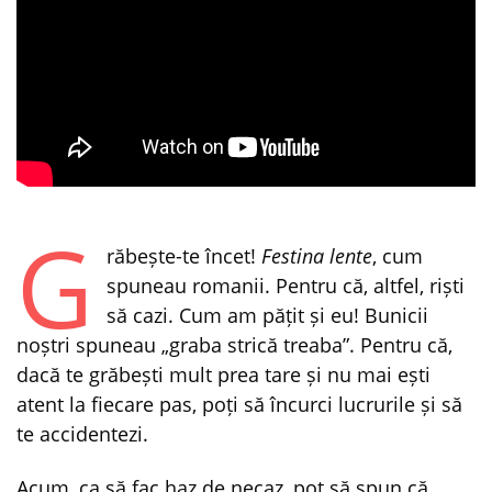
G
răbește-te încet!
Festina lente
, cum
spuneau romanii. Pentru că, altfel, riști
să cazi. Cum am pățit și eu! Bunicii
noștri spuneau „graba strică treaba”. Pentru că,
dacă te grăbești mult prea tare și nu mai ești
atent la fiecare pas, poți să încurci lucrurile și să
te accidentezi.
Acum, ca să fac haz de necaz, pot să spun că