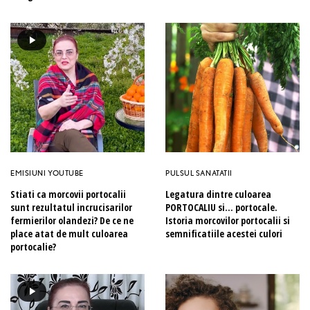
EMISIUNI YOUTUBE
PULSUL SANATATII
Stiati ca morcovii portocalii
Legatura dintre culoarea
sunt rezultatul incrucisarilor
PORTOCALIU si… portocale.
fermierilor olandezi? De ce ne
Istoria morcovilor portocalii si
place atat de mult culoarea
semnificatiile acestei culori
portocalie?