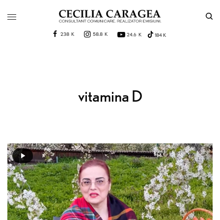
238 K
58.8 K
24.6 K
184 K
vitamina D