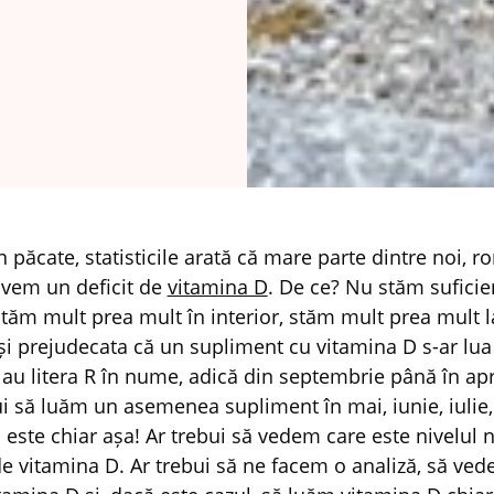
n păcate, statisticile arată că mare parte dintre noi, r
vem un deficit de
vitamina D
. De ce? Nu stăm suficie
tăm mult prea mult în interior, stăm mult prea mult l
i prejudecata că un supliment cu vitamina D s-ar lua
 au litera R în nume, adică din septembrie până în apri
ui să luăm un asemenea supliment în mai, iunie, iulie,
 este chiar așa! Ar trebui să vedem care este nivelul n
 de vitamina D. Ar trebui să ne facem o analiză, să v