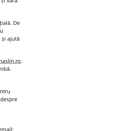
și vara.
țială. De
ru
 și ajută
aslin.ro
.
imbă.
entru
 despre
email: