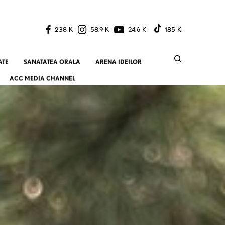
238 K
58.9 K
24.6 K
185 K
ATE
SANATATEA ORALA
ARENA IDEILOR
ACC MEDIA CHANNEL