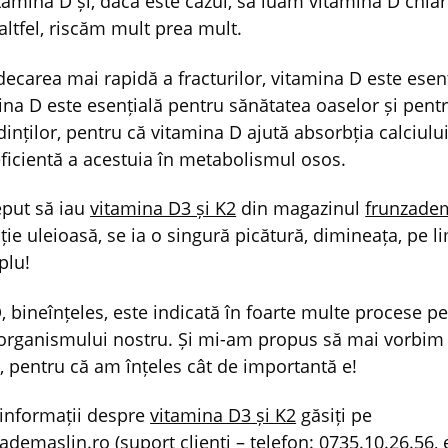
amina D și, dacă este cazul, să luăm vitamina D chiar 
altfel, riscăm mult prea mult.
decarea mai rapidă a fracturilor, vitamina D este esen
mina D este esențială pentru sănătatea oaselor și pent
inților, pentru că vitamina D ajută absorbția calciului
eficientă a acestuia în metabolismul osos.
put să iau
vitamina D3 și K2
din magazinul
frunzadem
ție uleioasă, se ia o singură picătură, dimineața, pe l
plu!
, bineînțeles, este indicată în foarte multe procese p
organismului nostru. Și mi-am propus să mai vorbim
, pentru că am înțeles cât de importantă e!
informații despre
vitamina D3 și K2
găsiți pe
ademaslin.ro
(suport clienți – telefon: 0735.10.26.56, 