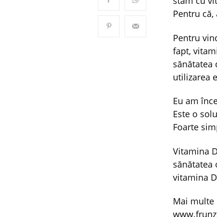
stăm cu vit
Pentru că, 
Pentru vin
fapt, vita
sănătatea d
utilizarea 
Eu am înce
Este o solu
Foarte sim
Vitamina D
sănătatea 
vitamina D
Mai multe 
www.frunz