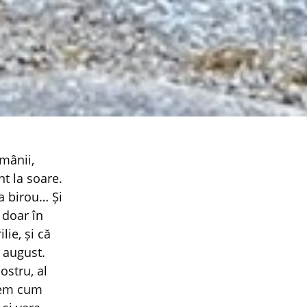
omânii,
nt la soare.
a birou… Și
 doar în
lie, și că
 august.
ostru, al
edem cum