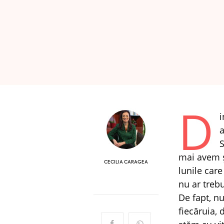
D
i
a
S
mai avem ș
CECILIA CARAGEA
lunile care
nu ar treb
De fapt, nu
fiecăruia,