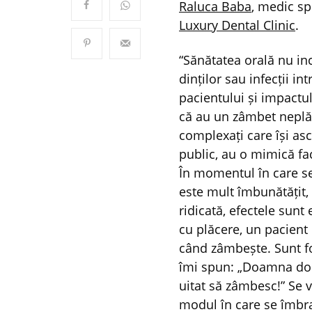
Raluca Baba
, medic sp
Luxury Dental Clinic
.
“Sănătatea orală nu in
dinților sau infecții in
pacientului și impactul
că au un zâmbet neplăc
complexați care își as
public, au o mimică fac
În momentul în care s
este mult îmbunătățit, 
ridicată, efectele sunt
cu plăcere, un pacient 
când zâmbește. Sunt fo
îmi spun: „Doamna doc
uitat să zâmbesc!” Se ve
modul în care se îmbra