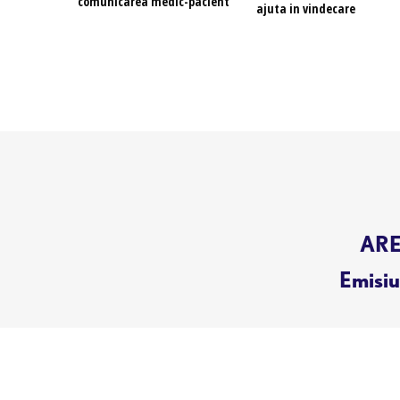
comunicarea medic-pacient
ajuta in vindecare
AREN
Emisiun