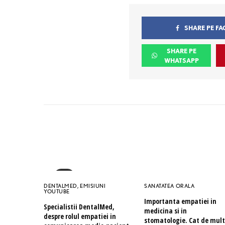
SHARE PE F
SHARE PE
WHATSAPP
DENTALMED
,
EMISIUNI
SANATATEA ORALA
YOUTUBE
Importanta empatiei in
Specialistii DentalMed,
medicina si in
despre rolul empatiei in
stomatologie. Cat de mult