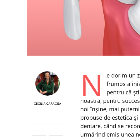
N
e dorim un z
frumos alinia
pentru că şt
noastră, pentru succesu
CECILIA CARAGEA
noi înşine, mai puterni
propuse de estetica şi
dentare, când se recom
urmărind emisiunea no