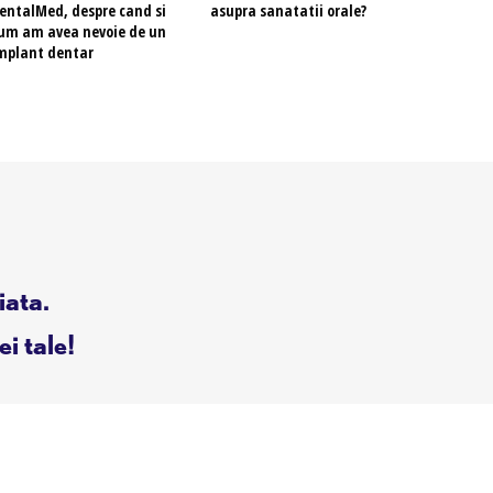
entalMed, despre cand si
asupra sanatatii orale?
um am avea nevoie de un
mplant dentar
iata.
ei tale!