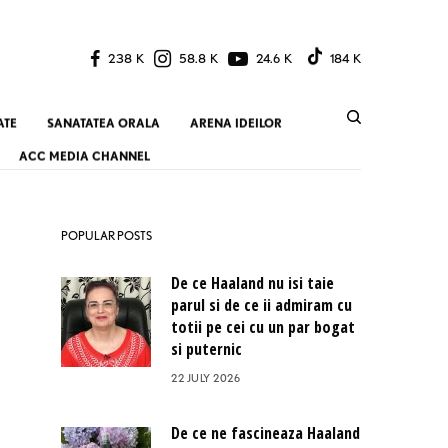
238 K
58.8 K
24.6 K
184 K
ATE
SANATATEA ORALA
ARENA IDEILOR
ACC MEDIA CHANNEL
POPULAR POSTS
De ce Haaland nu isi taie
parul si de ce ii admiram cu
totii pe cei cu un par bogat
si puternic
22 JULY 2026
De ce ne fascineaza Haaland