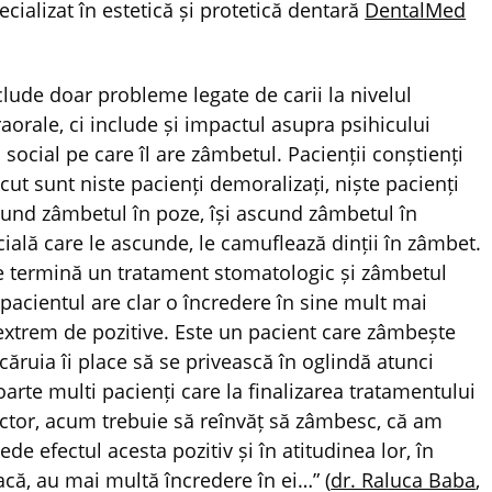
ecializat în estetică și protetică dentară
DentalMed
clude doar probleme legate de carii la nivelul
traorale, ci include și impactul asupra psihicului
 social pe care îl are zâmbetul. Pacienții conștienți
ut sunt niste pacienți demoralizați, niște pacienți
cund zâmbetul în poze, își ascund zâmbetul în
ială care le ascunde, le camuflează dinții în zâmbet.
e termină un tratament stomatologic și zâmbetul
pacientul are clar o încredere în sine mult mai
 extrem de pozitive. Este un pacient care zâmbește
căruia îi place să se privească în oglindă atunci
arte multi pacienți care la finalizarea tratamentului
tor, acum trebuie să reînvăț să zâmbesc, că am
de efectul acesta pozitiv și în atitudinea lor, în
că, au mai multă încredere în ei…” (
dr. Raluca Baba
,