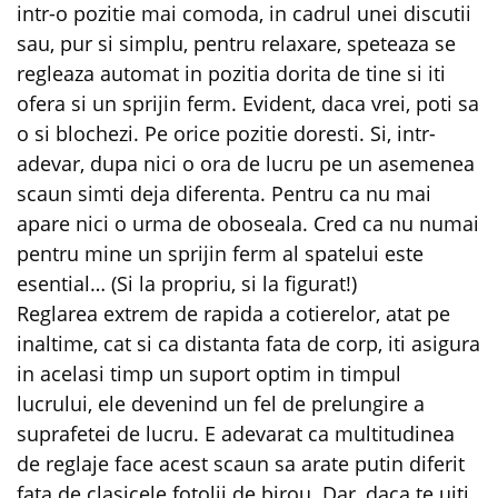
intr-o pozitie mai comoda, in cadrul unei discutii
sau, pur si simplu, pentru relaxare, speteaza se
regleaza automat in pozitia dorita de tine si iti
ofera si un sprijin ferm. Evident, daca vrei, poti sa
o si blochezi. Pe orice pozitie doresti. Si, intr-
adevar, dupa nici o ora de lucru pe un asemenea
scaun simti deja diferenta. Pentru ca nu mai
apare nici o urma de oboseala. Cred ca nu numai
pentru mine un sprijin ferm al spatelui este
esential… (Si la propriu, si la figurat!)
Reglarea extrem de rapida a cotierelor, atat pe
inaltime, cat si ca distanta fata de corp, iti asigura
in acelasi timp un suport optim in timpul
lucrului, ele devenind un fel de prelungire a
suprafetei de lucru. E adevarat ca multitudinea
de reglaje face acest scaun sa arate putin diferit
fata de clasicele fotolii de birou. Dar, daca te uiti