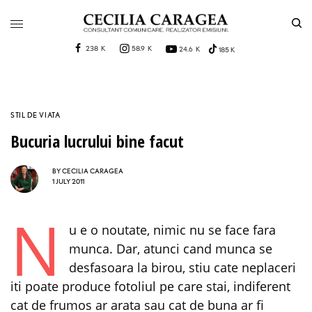
238 K
58.9 K
24.6 K
185 K
STIL DE VIATA
Bucuria lucrului bine facut
BY
CECILIA CARAGEA
1 JULY 2011
N
u e o noutate, nimic nu se face fara
munca. Dar, atunci cand munca se
desfasoara la birou, stiu cate neplaceri
iti poate produce fotoliul pe care stai, indiferent
cat de frumos ar arata sau cat de buna ar fi