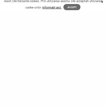
Acest site foloseste cookies. Prin utilizarea acestui site acceptati utilizarea
X
cookie-urilor.
Informatii aici.
ACCEPT
ABONEAZA-TE LA
NEWSLETTER!
SIGN UP