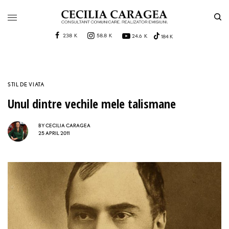
238 K
58.8 K
24.6 K
184 K
STIL DE VIATA
Unul dintre vechile mele talismane
BY
CECILIA CARAGEA
25 APRIL 2011