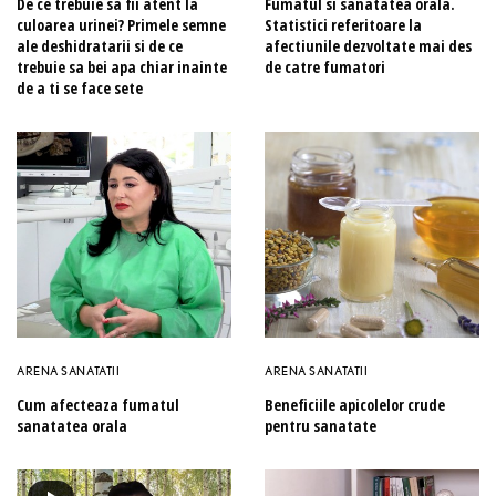
De ce trebuie sa fii atent la
Fumatul si sanatatea orala.
culoarea urinei? Primele semne
Statistici referitoare la
ale deshidratarii si de ce
afectiunile dezvoltate mai des
trebuie sa bei apa chiar inainte
de catre fumatori
de a ti se face sete
ARENA SANATATII
ARENA SANATATII
Cum afecteaza fumatul
Beneficiile apicolelor crude
sanatatea orala
pentru sanatate