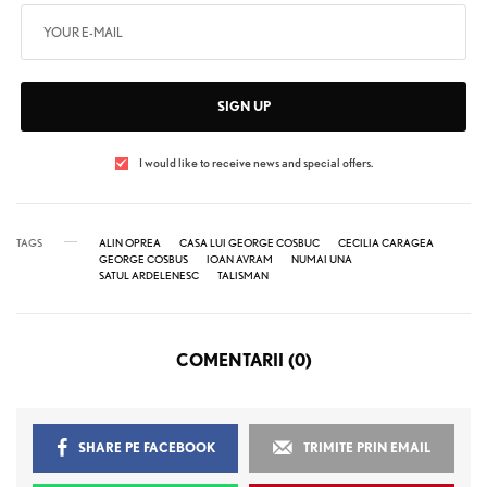
SIGN UP
I would like to receive news and special offers.
TAGS
ALIN OPREA
CASA LUI GEORGE COSBUC
CECILIA CARAGEA
GEORGE COSBUS
IOAN AVRAM
NUMAI UNA
SATUL ARDELENESC
TALISMAN
COMENTARII (0)
SHARE PE FACEBOOK
TRIMITE PRIN EMAIL